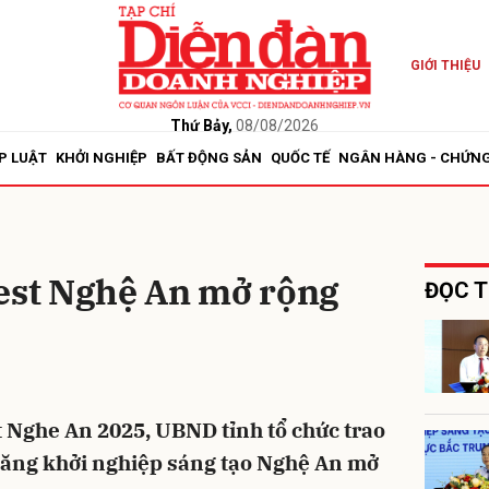
GIỚI THIỆU
bình luận
Thứ Bảy,
08/08/2026
P LUẬT
KHỞI NGHIỆP
BẤT ĐỘNG SẢN
QUỐC TẾ
NGÂN HÀNG - CHỨN
fest Nghệ An mở rộng
ĐỌC T
Hủy
G
 Nghe An 2025, UBND tỉnh tổ chức trao
i năng khởi nghiệp sáng tạo Nghệ An mở