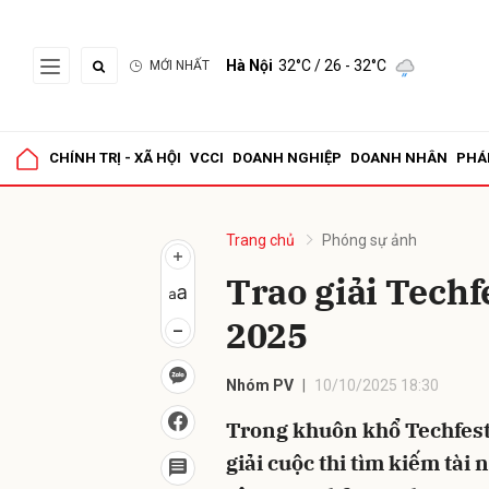
Hà Nội
32°C
/ 26 - 32°C
MỚI NHẤT
Gửi 
CHÍNH TRỊ - XÃ HỘI
VCCI
DOANH NGHIỆP
DOANH NHÂN
PHÁ
Trang chủ
Phóng sự ảnh
Trao giải Tech
2025
Nhóm PV
10/10/2025 18:30
Trong khuôn khổ Techfest
giải cuộc thi tìm kiếm tà