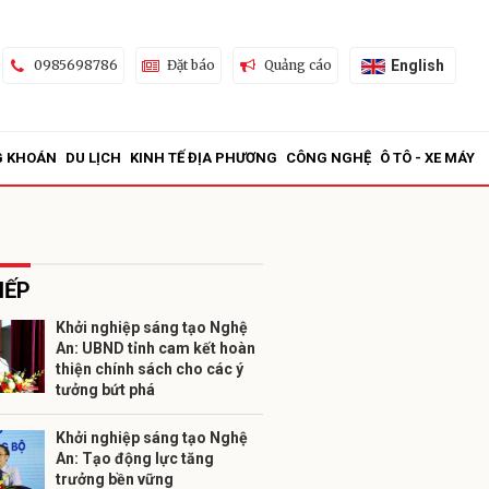
English
0985698786
Đặt báo
Quảng cáo
G KHOÁN
DU LỊCH
KINH TẾ ĐỊA PHƯƠNG
CÔNG NGHỆ
Ô TÔ - XE MÁY
IẾP
Khởi nghiệp sáng tạo Nghệ
An: UBND tỉnh cam kết hoàn
ửi
thiện chính sách cho các ý
tưởng bứt phá
Khởi nghiệp sáng tạo Nghệ
An: Tạo động lực tăng
trưởng bền vững