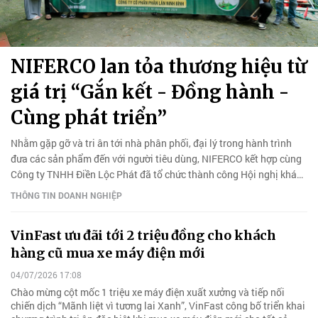
NIFERCO lan tỏa thương hiệu từ
giá trị “Gắn kết - Đồng hành -
Cùng phát triển”
Nhằm gặp gỡ và tri ân tới nhà phân phối, đại lý trong hành trình
đưa các sản phẩm đến với người tiêu dùng, NIFERCO kết hợp cùng
Công ty TNHH Điền Lộc Phát đã tổ chức thành công Hội nghị khách
hàng năm 2026 khu vực Miền Nam và Tây Nguyên.
THÔNG TIN DOANH NGHIỆP
VinFast ưu đãi tới 2 triệu đồng cho khách
hàng cũ mua xe máy điện mới
04/07/2026 17:08
Chào mừng cột mốc 1 triệu xe máy điện xuất xưởng và tiếp nối
chiến dịch “Mãnh liệt vì tương lai Xanh”, VinFast công bố triển khai