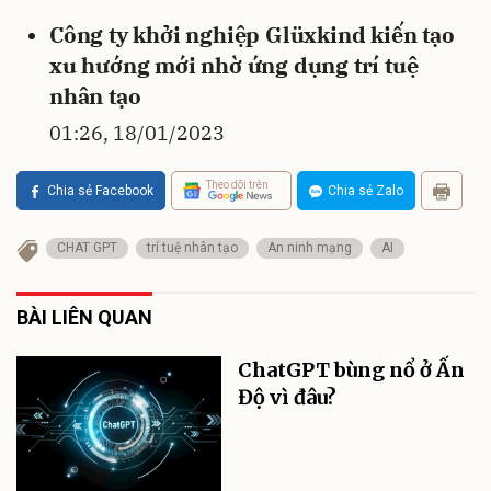
Công ty khởi nghiệp Glüxkind kiến tạo
xu hướng mới nhờ ứng dụng trí tuệ
nhân tạo
01:26, 18/01/2023
Theo dõi trên
Chia sẻ Facebook
Chia sẻ Zalo
CHAT GPT
trí tuệ nhân tạo
An ninh mạng
AI
BÀI LIÊN QUAN
ChatGPT bùng nổ ở Ấn
Độ vì đâu?