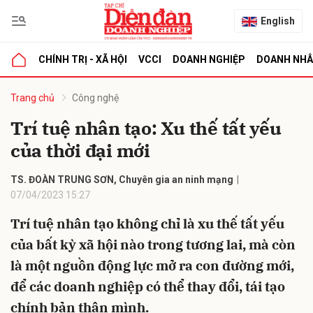
English
CHÍNH TRỊ - XÃ HỘI
VCCI
DOANH NGHIỆP
DOANH NH
bình luận
Trang chủ
Công nghệ
Trí tuệ nhân tạo: Xu thế tất yếu
của thời đại mới
TS. ĐOÀN TRUNG SƠN, Chuyên gia an ninh mạng
07/04/2023 15:27
Trí tuệ nhân tạo không chỉ là xu thế tất yếu
Hủy
G
của bất kỳ xã hội nào trong tương lai, mà còn
là một nguồn động lực mở ra con đường mới,
để các doanh nghiệp có thể thay đổi, tái tạo
chính bản thân mình.