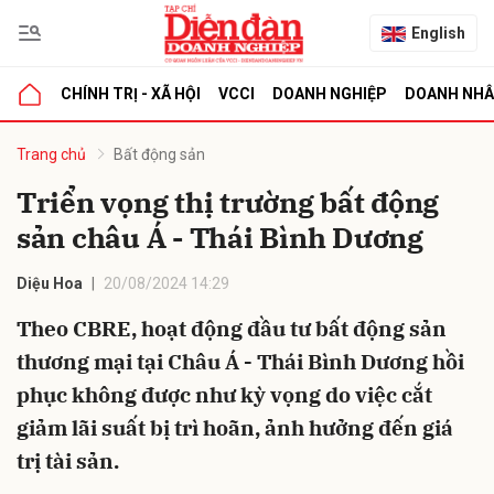
English
CHÍNH TRỊ - XÃ HỘI
VCCI
DOANH NGHIỆP
DOANH NH
bình luận
Trang chủ
Bất động sản
Triển vọng thị trường bất động
sản châu Á - Thái Bình Dương
Diệu Hoa
20/08/2024 14:29
Theo CBRE, hoạt động đầu tư bất động sản
thương mại tại Châu Á - Thái Bình Dương hồi
Hủy
G
phục không được như kỳ vọng do việc cắt
giảm lãi suất bị trì hoãn, ảnh hưởng đến giá
trị tài sản.