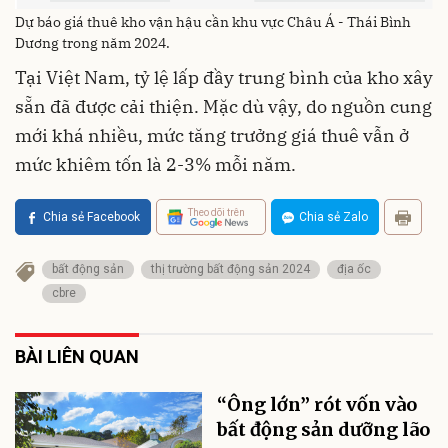
Dự báo giá thuê kho vận hậu cần khu vực Châu Á - Thái Bình
Dương trong năm 2024.
Tại Việt Nam, tỷ lệ lấp đầy trung bình của kho xây
sẵn đã được cải thiện. Mặc dù vậy, do nguồn cung
mới khá nhiều, mức tăng trưởng giá thuê vẫn ở
mức khiêm tốn là 2-3% mỗi năm.
Theo dõi trên
Chia sẻ Facebook
Chia sẻ Zalo
bất động sản
thị trường bất động sản 2024
địa ốc
cbre
BÀI LIÊN QUAN
“Ông lớn” rót vốn vào
bất động sản dưỡng lão