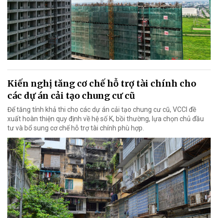
Kiến nghị tăng cơ chế hỗ trợ tài chính cho
các dự án cải tạo chung cư cũ
Để tăng tính khả thi cho các dự án cải tạo chung cư cũ, VCCI đề
xuất hoàn thiện quy định về hệ số K, bồi thường, lựa chọn chủ đầu
tư và bổ sung cơ chế hỗ trợ tài chính phù hợp.