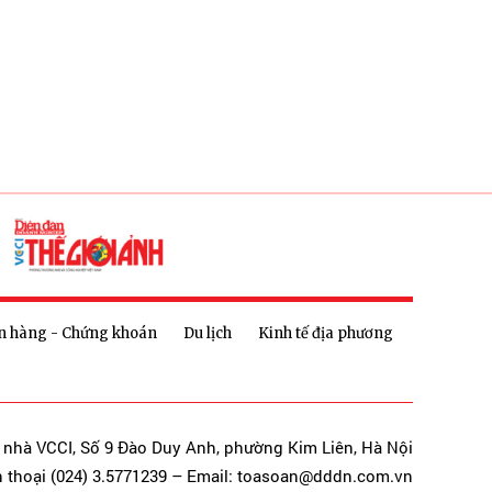
n hàng - Chứng khoán
Du lịch
Kinh tế địa phương
a nhà VCCI, Số 9 Đào Duy Anh, phường Kim Liên, Hà Nội
n thoại (024) 3.5771239 – Email: toasoan@dddn.com.vn