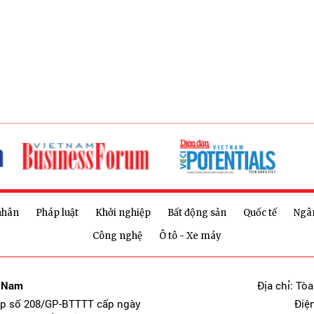
nhân
Pháp luật
Khởi nghiệp
Bất động sản
Quốc tế
Ngâ
Công nghệ
Ô tô - Xe máy
t Nam
Địa chỉ: Tò
ép số 208/GP-BTTTT cấp ngày
Điệ