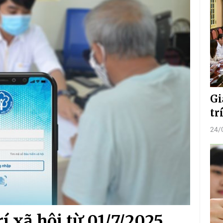
Gi
tr
24/
í xã hội từ 01/7/2025