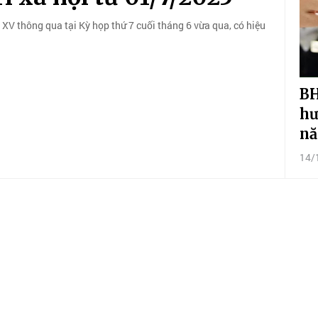
V thông qua tại Kỳ họp thứ 7 cuối tháng 6 vừa qua, có hiệu
BH
hư
nă
14/