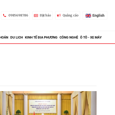
English
0985698786
Đặt báo
Quảng cáo
KHOÁN
DU LỊCH
KINH TẾ ĐỊA PHƯƠNG
CÔNG NGHỆ
Ô TÔ - XE MÁY