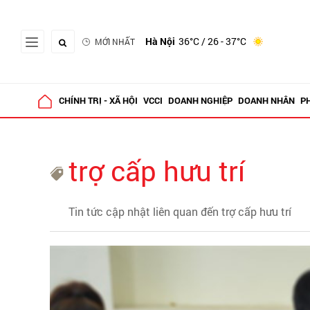
Hà Nội
36°C
/ 26 - 37°C
MỚI NHẤT
CHÍNH TRỊ - XÃ HỘI
VCCI
DOANH NGHIỆP
DOANH NHÂN
P
trợ cấp hưu trí
Tin tức cập nhật liên quan đến trợ cấp hưu trí