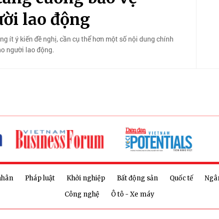
ười lao động
g ít ý kiến đề nghị, cần cụ thể hơn một số nội dung chính
ho người lao động.
nhân
Pháp luật
Khởi nghiệp
Bất động sản
Quốc tế
Ngâ
Công nghệ
Ô tô - Xe máy