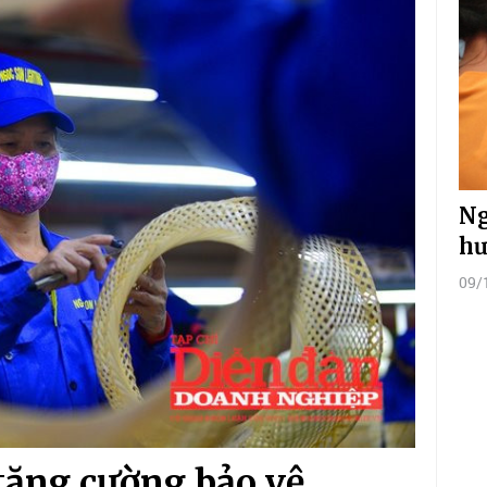
Ng
hư
09/
 tăng cường bảo vệ