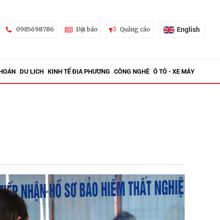
English
0985698786
Đặt báo
Quảng cáo
KHOÁN
DU LỊCH
KINH TẾ ĐỊA PHƯƠNG
CÔNG NGHỆ
Ô TÔ - XE MÁY