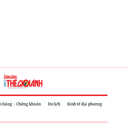
n hàng - Chứng khoán
Du lịch
Kinh tế địa phương