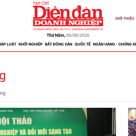
GIỚI THIỆU
Thứ Năm,
06/08/2026
HÁP LUẬT
KHỞI NGHIỆP
BẤT ĐỘNG SẢN
QUỐC TẾ
NGÂN HÀNG - CHỨNG 
ng
ông