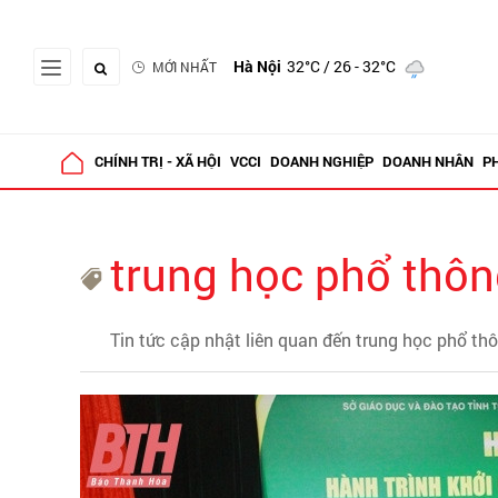
Hà Nội
32°C
/ 26 - 32°C
MỚI NHẤT
CHÍNH TRỊ - XÃ HỘI
VCCI
DOANH NGHIỆP
DOANH NHÂN
P
trung học phổ thô
Tin tức cập nhật liên quan đến trung học phổ th