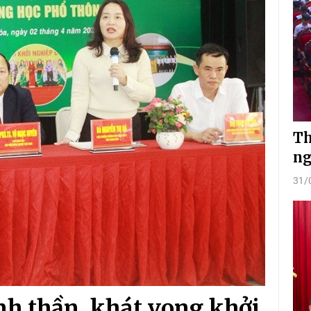
Th
ng
31/
nh thần, khát vọng khởi