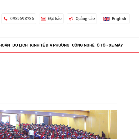
English
0985698786
Đặt báo
Quảng cáo
KHOÁN
DU LỊCH
KINH TẾ ĐỊA PHƯƠNG
CÔNG NGHỆ
Ô TÔ - XE MÁY