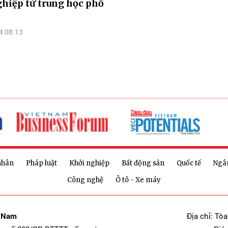
hiệp từ trung học phổ
4 08:13
nhân
Pháp luật
Khởi nghiệp
Bất động sản
Quốc tế
Ngâ
Công nghệ
Ô tô - Xe máy
t Nam
Địa chỉ: Tò