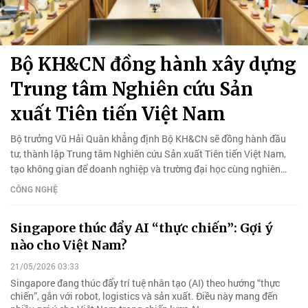
Bộ KH&CN đồng hành xây dựng
Trung tâm Nghiên cứu Sản
xuất Tiên tiến Việt Nam
Bộ trưởng Vũ Hải Quân khẳng định Bộ KH&CN sẽ đồng hành đầu
tư, thành lập Trung tâm Nghiên cứu Sản xuất Tiên tiến Việt Nam,
tạo không gian để doanh nghiệp và trường đại học cùng nghiên
cứu, thử nghiệm, phát triển sản phẩm công nghệ mới.
CÔNG NGHỆ
Singapore thúc đẩy AI “thực chiến”: Gợi ý
nào cho Việt Nam?
21/05/2026 03:33
Singapore đang thúc đẩy trí tuệ nhân tạo (AI) theo hướng “thực
chiến”, gắn với robot, logistics và sản xuất. Điều này mang đến