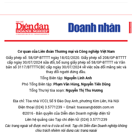
Cơ quan của Liên đoàn Thương mại và Công nghiệp Việt Nam
Giấy phép số: 58/GP-BTTTT ngày 18/02/2020. Giấy phép số 208/GP-BTTTT
cấp ngày 30/07/2024 sửa đổi, bổ sung giấy phép số 58/GP-BTTTT và Văn
bản số 3117/BTTTT-CBC cấp ngày 30/07/2024 về việc sửa đổi măng séc và
thay đổi người đứng đầu.
Tổng Biên tập:
Nguyễn Linh Anh
Phó Tổng Biên tập:
Phạm Văn Hùng, Nguyễn Tiến Dũng
Tổng Thư ký tòa soạn:
Nguyễn Thị Thu Hương
Địa chỉ: Tòa nhà VCCI, Số 9 Đào Duy Anh, phường Kim Liên, Hà Nội
Điện thoại (024) 3.5771239 – Email: toasoan@dddn.com.vn
©2016 - Bản quyền của Diễn đàn Doanh nghiệp điện tử
Liên hệ quảng cáo Tạp chí điện tử: (024) 3.5771239
Các trang ngoài sẽ được mở ra ở cửa sổ mới. Tạp chí Diễn đàn Doanh nghiệp không
chịu trách nhiệm nội dung các trang ngoài