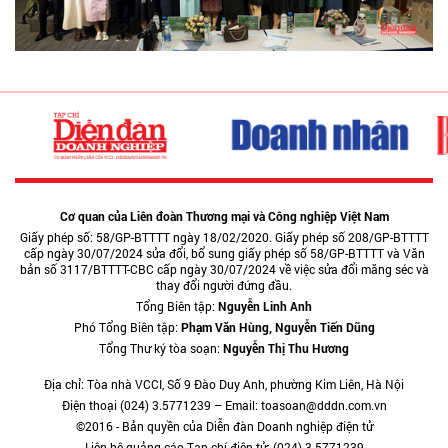
Cơ quan của Liên đoàn Thương mại và Công nghiệp Việt Nam
Giấy phép số: 58/GP-BTTTT ngày 18/02/2020. Giấy phép số 208/GP-BTTTT
cấp ngày 30/07/2024 sửa đổi, bổ sung giấy phép số 58/GP-BTTTT và Văn
bản số 3117/BTTTT-CBC cấp ngày 30/07/2024 về việc sửa đổi măng séc và
thay đổi người đứng đầu.
Tổng Biên tập:
Nguyễn Linh Anh
Phó Tổng Biên tập:
Phạm Văn Hùng, Nguyễn Tiến Dũng
Tổng Thư ký tòa soạn:
Nguyễn Thị Thu Hương
Địa chỉ: Tòa nhà VCCI, Số 9 Đào Duy Anh, phường Kim Liên, Hà Nội
Điện thoại (024) 3.5771239 – Email: toasoan@dddn.com.vn
©2016 - Bản quyền của Diễn đàn Doanh nghiệp điện tử
Liên hệ quảng cáo Tạp chí điện tử: (024) 3.5771239