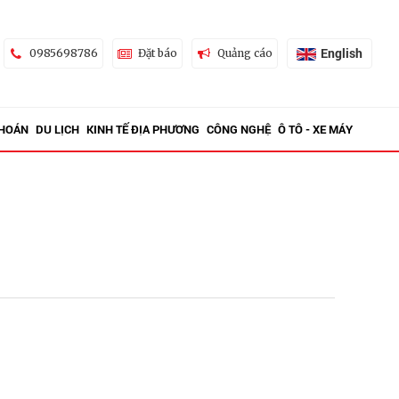
English
0985698786
Đặt báo
Quảng cáo
KHOÁN
DU LỊCH
KINH TẾ ĐỊA PHƯƠNG
CÔNG NGHỆ
Ô TÔ - XE MÁY