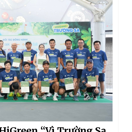
ỹ HiGreen “Vì Trường Sa