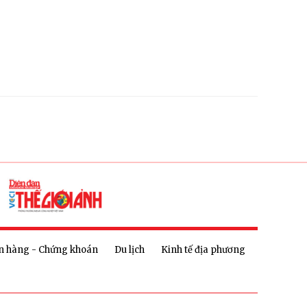
n hàng - Chứng khoán
Du lịch
Kinh tế địa phương