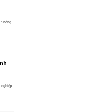
ệp nông
anh
h nghiệp