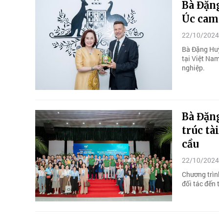
Bà Đặn
Úc cam
22/10/2024
Bà Đặng Huỳ
tại Việt Na
nghiệp.
Bà Đặn
trúc tà
cầu
22/10/2024
Chương trìn
đối tác đến 