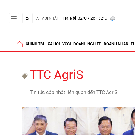
Hà Nội
32°C
/ 26 - 32°C
MỚI NHẤT
CHÍNH TRỊ - XÃ HỘI
VCCI
DOANH NGHIỆP
DOANH NHÂN
P
TTC AgriS
Tin tức cập nhật liên quan đến TTC AgriS