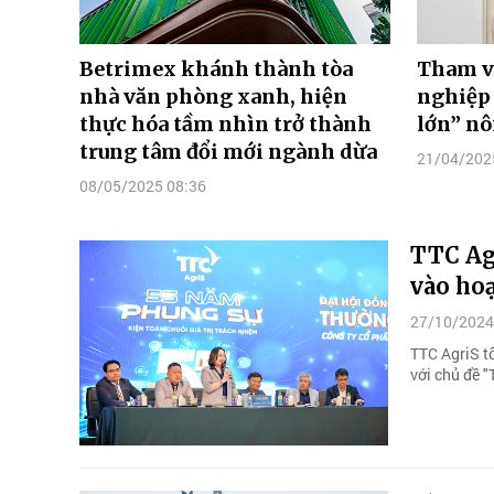
Betrimex khánh thành tòa
Tham v
nhà văn phòng xanh, hiện
nghiệp
thực hóa tầm nhìn trở thành
lớn” nô
trung tâm đổi mới ngành dừa
21/04/202
08/05/2025 08:36
TTC Agr
vào hoạ
27/10/2024
TTC AgriS t
với chủ đề "