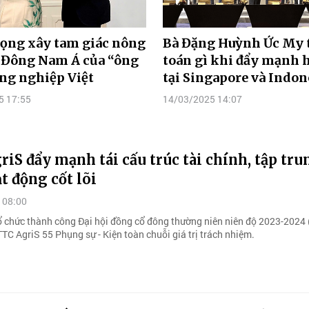
ọng xây tam giác nông
Bà Đặng Huỳnh Ức My 
 Đông Nam Á của “ông
toán gì khi đẩy mạnh 
ng nghiệp Việt
tại Singapore và Indon
5 17:55
14/03/2025 14:07
iS đẩy mạnh tái cấu trúc tài chính, tập tru
t động cốt lõi
 08:00
ổ chức thành công Đại hội đồng cổ đông thường niên niên độ 2023-202
TTC AgriS 55 Phụng sự - Kiện toàn chuỗi giá trị trách nhiệm.