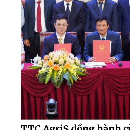
TTC AgriS đồng hành cù