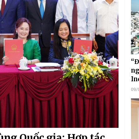
“Đ
ng
In
09/
ng Quốc gia: Hợp tác