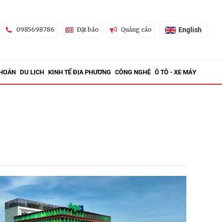
English
0985698786
Đặt báo
Quảng cáo
KHOÁN
DU LỊCH
KINH TẾ ĐỊA PHƯƠNG
CÔNG NGHỆ
Ô TÔ - XE MÁY