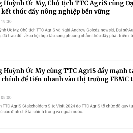
g Huỳnh Ức My, Chủ tịch TTC AgriS cùng Đạ
 kết thúc đẩy nông nghiệp bền vững
 19:36
nh Ức My, Chủ tịch TTC AgriS và Ngài Andrew Goledzinowski, Đại sứ Au
m, đã trao đổi về cơ hội hợp tác song phương nhằm thúc đẩy phát triển n
g Huỳnh Ức My cùng TTC AgriS đẩy mạnh tá
i chính để tiến nhanh vào thị trường FBMC 
 08:00
h TTC AgriS Stakeholders Site Visit 2024 do TTC AgriS tổ chức đã quy t
từ các định chế tài chính trong và ngoài nước.