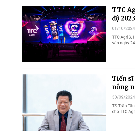
TTC Agr
độ 202
01/10/2024
TTC AgriS, 
vào ngày 24
Tiến sĩ
nông n
30/09/2024
TS Trần Tấn
cho TTC Agr