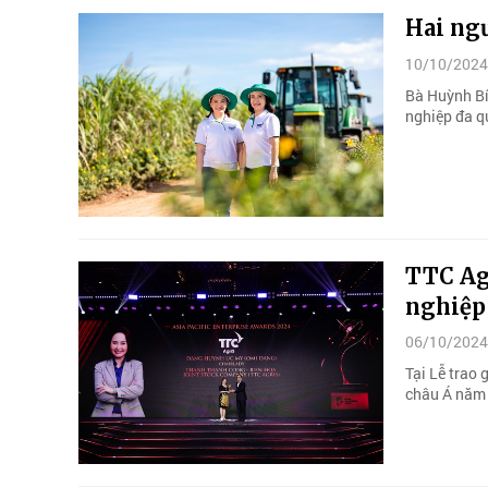
Hai ngư
10/10/2024
Bà Huỳnh Bí
nghiệp đa q
TTC Ag
nghiệp
06/10/2024
Tại Lễ trao
châu Á năm 