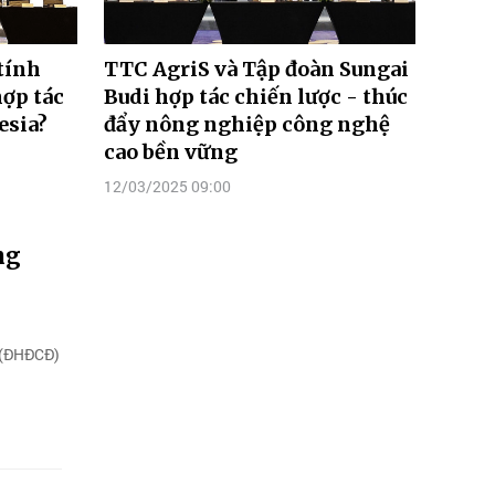
tính
TTC AgriS và Tập đoàn Sungai
hợp tác
Budi hợp tác chiến lược - thúc
esia?
đẩy nông nghiệp công nghệ
cao bền vững
12/03/2025 09:00
ng
4 (ĐHĐCĐ)