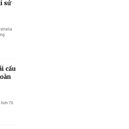
i sứ
stralia
ông
i cấu
toàn
ụ hơn 70