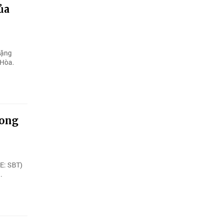
ủa
Đặng
 Hòa.
rong
E: SBT)
.