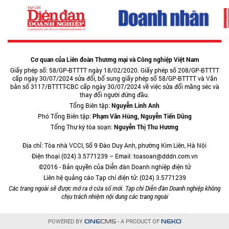
Cơ quan của Liên đoàn Thương mại và Công nghiệp Việt Nam
Giấy phép số: 58/GP-BTTTT ngày 18/02/2020. Giấy phép số 208/GP-BTTTT
cấp ngày 30/07/2024 sửa đổi, bổ sung giấy phép số 58/GP-BTTTT và Văn
bản số 3117/BTTTT-CBC cấp ngày 30/07/2024 về việc sửa đổi măng séc và
thay đổi người đứng đầu.
Tổng Biên tập:
Nguyễn Linh Anh
Phó Tổng Biên tập:
Phạm Văn Hùng, Nguyễn Tiến Dũng
Tổng Thư ký tòa soạn:
Nguyễn Thị Thu Hương
Địa chỉ: Tòa nhà VCCI, Số 9 Đào Duy Anh, phường Kim Liên, Hà Nội
Điện thoại (024) 3.5771239 – Email: toasoan@dddn.com.vn
©2016 - Bản quyền của Diễn đàn Doanh nghiệp điện tử
Liên hệ quảng cáo Tạp chí điện tử: (024) 3.5771239
Các trang ngoài sẽ được mở ra ở cửa sổ mới. Tạp chí Diễn đàn Doanh nghiệp không
chịu trách nhiệm nội dung các trang ngoài
POWERED BY
- A PRODUCT OF
ONE
CMS
NEKO