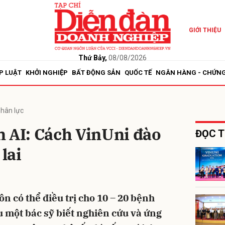
GIỚI THIỆU
bình luận
Thứ Bảy,
08/08/2026
P LUẬT
KHỞI NGHIỆP
BẤT ĐỘNG SẢN
QUỐC TẾ
NGÂN HÀNG - CHỨN
hân lực
 AI: Cách VinUni đào
ĐỌC T
 lai
Hủy
G
n có thể điều trị cho 10 – 20 bệnh
 một bác sỹ biết nghiên cứu và ứng