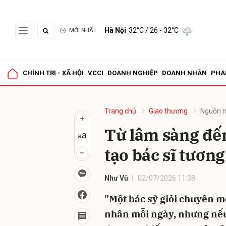
Hà Nội
32°C
/ 26 - 32°C
MỚI NHẤT
Gửi 
CHÍNH TRỊ - XÃ HỘI
VCCI
DOANH NGHIỆP
DOANH NHÂN
PHÁ
Trang chủ
Giao thương
Nguồn n
Từ lâm sàng đến
tạo bác sĩ tương
Như Vũ
02/07/2026 11:38
"Một bác sỹ giỏi chuyên mô
nhân mỗi ngày, nhưng nếu