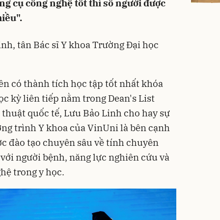
ông cụ công nghệ tốt thì số người được
hiều".
inh, tân Bác sĩ Y khoa Trường Đại học
ên có thành tích học tập tốt nhất khóa
c kỳ liên tiếp nằm trong Dean's List
 thuật quốc tế, Lưu Bảo Linh cho hay sự
ơng trình Y khoa của VinUni là bên cạnh
ợc đào tạo chuyên sâu về tính chuyên
với người bệnh, năng lực nghiên cứu và
hệ trong y học.