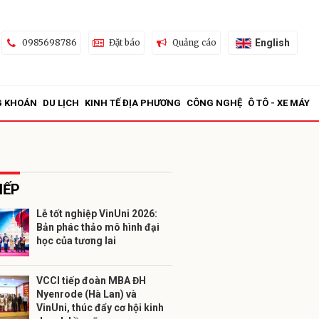
English
0985698786
Đặt báo
Quảng cáo
G KHOÁN
DU LỊCH
KINH TẾ ĐỊA PHƯƠNG
CÔNG NGHỆ
Ô TÔ - XE MÁY
IẾP
Lễ tốt nghiệp VinUni 2026:
Bản phác thảo mô hình đại
ửi
học của tương lai
VCCI tiếp đoàn MBA ĐH
Nyenrode (Hà Lan) và
VinUni, thúc đẩy cơ hội kinh