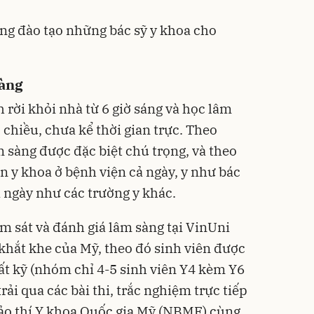
ng đào tạo những bác sỹ y khoa cho
sàng
 rời khỏi nhà từ 6 giờ sáng và học lâm
 chiều, chưa kể thời gian trực. Theo
m sàng được đặc biệt chú trọng, và theo
n y khoa ở bệnh viện cả ngày, y như bác
a ngày như các trường y khác.
m sát và đánh giá lâm sàng tại VinUni
hắt khe của Mỹ, theo đó sinh viên được
ất kỹ (nhóm chỉ 4-5 sinh viên Y4 kèm Y6
trải qua các bài thi, trắc nghiệm trực tiếp
ảo thí Y khoa Quốc gia Mỹ (NBME) cùng