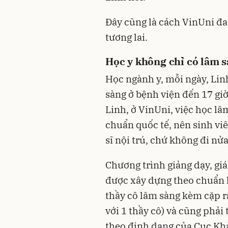
Đây cũng là cách VinUni đa
tương lai.
Học y không chỉ có lâm 
Học ngành y, mỗi ngày, Linh
sàng ở bệnh viện đến 17 giờ
Linh, ở VinUni, việc học lâ
chuẩn quốc tế, nên sinh viê
sĩ nội trú, chứ không đi nử
Chương trình giảng dạy, giá
được xây dựng theo chuẩn k
thầy cô lâm sàng kèm cặp r
với 1 thầy cô) và cũng phải 
theo định dạng của Cục Kh