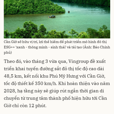
Cần Giờ sở hữu vị trí, lợi thế hiếm để phát triển mô hình đô thị
ESG++ 'xanh - thông minh - sinh thái' và tái tạo (Ảnh: Báo Chính
phủ)
Theo đó, vào tháng 3 vừa qua, Vingroup đề xuất
triển khai tuyến đường sắt đô thị tốc độ cao dài
48,5 km, kết nối khu Phú Mỹ Hưng với Cần Giờ,
tốc độ thiết kế 350 km/h. Khi hoàn thiện vào năm
2028, hạ tầng này sẽ giúp rút ngắn thời gian di
chuyển từ trung tâm thành phố hiện hữu tới Cần
Giờ chỉ còn 12 phút.