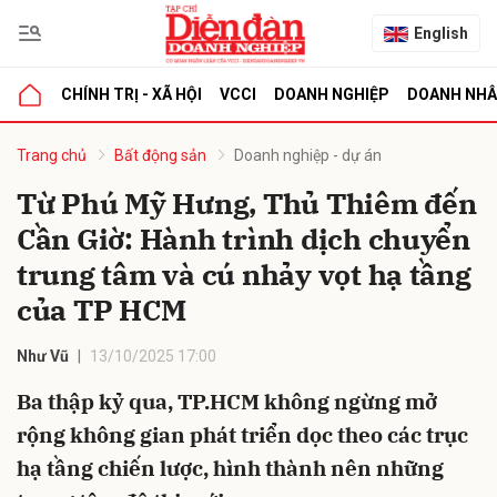
English
CHÍNH TRỊ - XÃ HỘI
VCCI
DOANH NGHIỆP
DOANH NH
bình luận
Trang chủ
Bất động sản
Doanh nghiệp - dự án
Từ Phú Mỹ Hưng, Thủ Thiêm đến
Cần Giờ: Hành trình dịch chuyển
trung tâm và cú nhảy vọt hạ tầng
của TP HCM
Như Vũ
13/10/2025 17:00
Hủy
G
Ba thập kỷ qua, TP.HCM không ngừng mở
rộng không gian phát triển dọc theo các trục
hạ tầng chiến lược, hình thành nên những