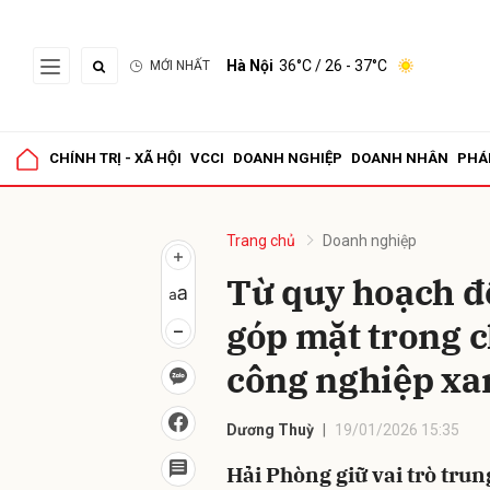
Hà Nội
36°C
/ 26 - 37°C
MỚI NHẤT
Gửi 
CHÍNH TRỊ - XÃ HỘI
VCCI
DOANH NGHIỆP
DOANH NHÂN
PHÁ
Trang chủ
Doanh nghiệp
Từ quy hoạch đ
góp mặt trong c
công nghiệp xa
Dương Thuỳ
19/01/2026 15:35
Hải Phòng giữ vai trò trun