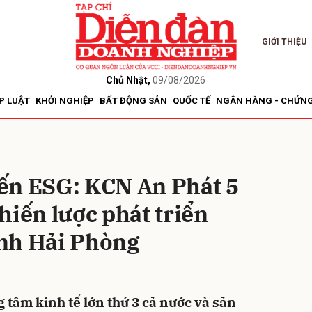
GIỚI THIỆU
bình luận
Chủ Nhật,
09/08/2026
P LUẬT
KHỞI NGHIỆP
BẤT ĐỘNG SẢN
QUỐC TẾ
NGÂN HÀNG - CHỨN
ến ESG: KCN An Phát 5
hiến lược phát triển
Hủy
G
nh Hải Phòng
g tâm kinh tế lớn thứ 3 cả nước và sản