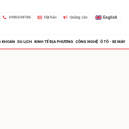
English
0985698786
Đặt báo
Quảng cáo
G KHOÁN
DU LỊCH
KINH TẾ ĐỊA PHƯƠNG
CÔNG NGHỆ
Ô TÔ - XE MÁY
ửi