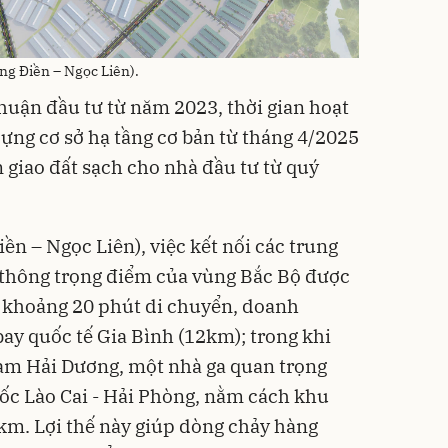
ng Điền – Ngọc Liên).
uận đầu tư từ năm 2023, thời gian hoạt
ựng cơ sở hạ tầng cơ bản từ tháng 4/2025
 giao đất sạch cho nhà đầu tư từ quý
n – Ngọc Liên), việc kết nối các trung
o thông trọng điểm của vùng Bắc Bộ được
g khoảng 20 phút di chuyển, doanh
bay quốc tế Gia Bình (12km); trong khi
Nam Hải Dương, một nhà ga quan trọng
tốc Lào Cai - Hải Phòng, nằm cách khu
km. Lợi thế này giúp dòng chảy hàng