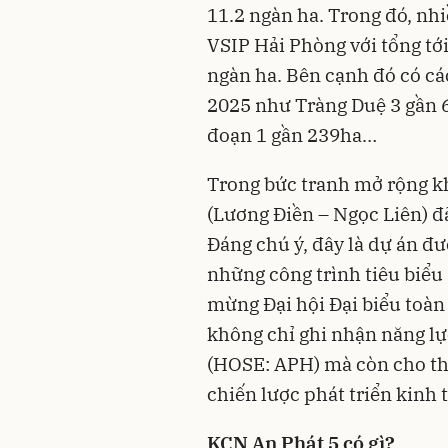
11.2 ngàn ha. Trong đó, nh
VSIP Hải Phòng với tổng tớ
ngàn ha. Bên cạnh đó có c
2025 như Tràng Duệ 3 gần 
đoạn 1 gần 239ha…
Trong bức tranh mở rộng k
(Lương Điền – Ngọc Liên) đ
Đáng chú ý, đây là dự án đ
những công trình tiêu biểu
mừng Đại hội Đại biểu toàn
không chỉ ghi nhận năng lự
(HOSE: APH) mà còn cho thấ
chiến lược phát triển kinh 
KCN An Phát 5
có
gì
?