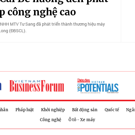
ệp công nghệ cao
ty TNHH MTV Tư Sang đã phát triển thành thương hiệu máy
Long (ĐBSCL).
nhân
Pháp luật
Khởi nghiệp
Bất động sản
Quốc tế
Ngâ
Công nghệ
Ô tô - Xe máy