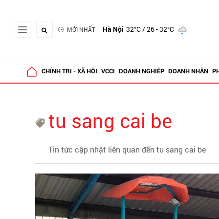
Hà Nội
32°C
/ 26 - 32°C
MỚI NHẤT
CHÍNH TRỊ - XÃ HỘI
VCCI
DOANH NGHIỆP
DOANH NHÂN
P
tu sang cai be
Tin tức cập nhật liên quan đến tu sang cai be