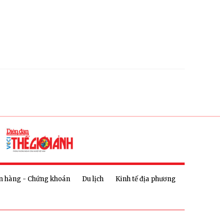
n hàng - Chứng khoán
Du lịch
Kinh tế địa phương