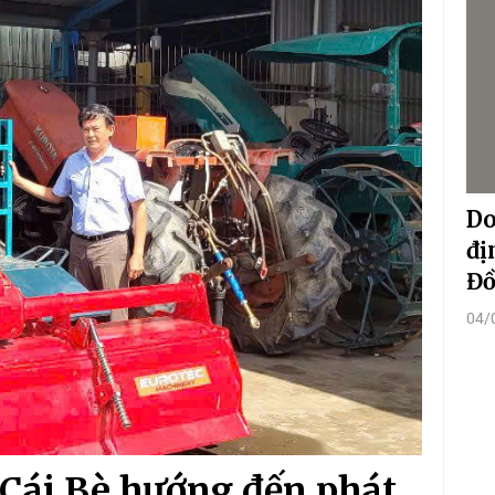
Do
đị
Đồ
04/
Cái Bè hướng đến phát