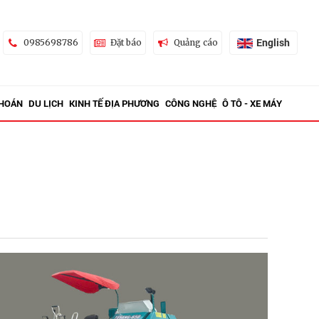
English
0985698786
Đặt báo
Quảng cáo
KHOÁN
DU LỊCH
KINH TẾ ĐỊA PHƯƠNG
CÔNG NGHỆ
Ô TÔ - XE MÁY