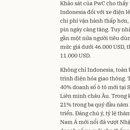
Khảo sát của PwC cho thấy 
Indonesia đối với xe điện 
chi phí vận hành thấp hơn, 
pin ngày càng tăng. Tuy nhi
gần một nửa người tiêu d
mức giá dưới 46.000 USD, t
11.000 USD.
Không chỉ Indonesia, toàn 
trình điện hóa giao thông.
40% doanh số ô tô mới tại 
Liên minh châu Âu. Trong kh
21% trong ba quý đầu năm 2
triển. Đáng chú ý, tỷ lệ th
Nam Á mới nổi đã vượt Nhậ