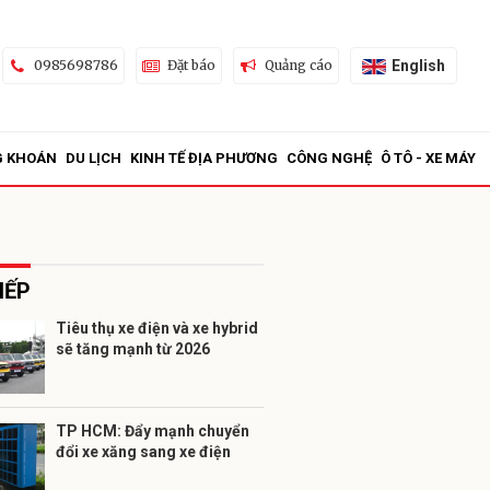
English
0985698786
Đặt báo
Quảng cáo
G KHOÁN
DU LỊCH
KINH TẾ ĐỊA PHƯƠNG
CÔNG NGHỆ
Ô TÔ - XE MÁY
IẾP
Tiêu thụ xe điện và xe hybrid
sẽ tăng mạnh từ 2026
ửi
TP HCM: Đẩy mạnh chuyển
đổi xe xăng sang xe điện