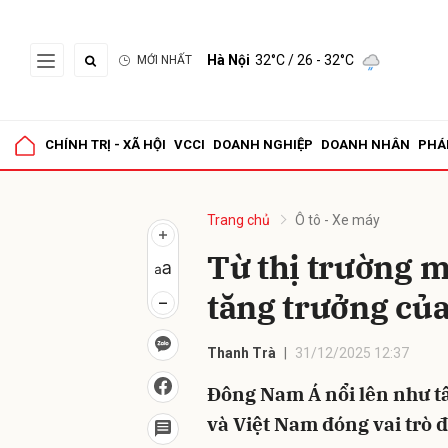
Hà Nội
32°C
/ 26 - 32°C
MỚI NHẤT
Gửi 
CHÍNH TRỊ - XÃ HỘI
VCCI
DOANH NGHIỆP
DOANH NHÂN
PHÁ
Trang chủ
Ô tô - Xe máy
Từ thị trường m
tăng trưởng của
Thanh Trà
31/12/2025 12:37
Đông Nam Á nổi lên như tâ
và Việt Nam đóng vai trò đ