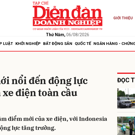
GIỚI THIỆU
bình luận
Thứ Năm,
06/08/2026
P LUẬT
KHỞI NGHIỆP
BẤT ĐỘNG SẢN
QUỐC TẾ
NGÂN HÀNG - CHỨN
ới nổi đến động lực
ĐỌC T
 xe điện toàn cầu
Hủy
G
m điểm mới của xe điện, với Indonesia
ộng lực tăng trưởng.