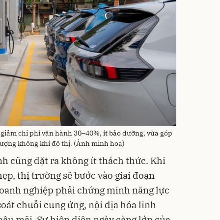
a giảm chi phí vận hành 30–40%, ít bảo dưỡng, vừa góp
lượng không khí đô thị. (Ảnh minh hoạ)
h cũng đặt ra không ít thách thức. Khi
ẹp, thị trường sẽ bước vào giai đoạn
 doanh nghiệp phải chứng minh năng lực
oát chuỗi cung ứng, nội địa hóa linh
hậu mãi. Sự hiện diện ngày càng lớn của