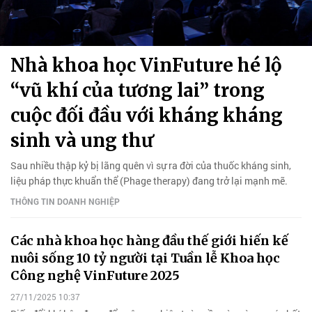
Nhà khoa học VinFuture hé lộ
“vũ khí của tương lai” trong
cuộc đối đầu với kháng kháng
sinh và ung thư
Sau nhiều thập kỷ bị lãng quên vì sự ra đời của thuốc kháng sinh,
liệu pháp thực khuẩn thể (Phage therapy) đang trở lại mạnh mẽ.
THÔNG TIN DOANH NGHIỆP
Các nhà khoa học hàng đầu thế giới hiến kế
nuôi sống 10 tỷ người tại Tuần lễ Khoa học
Công nghệ VinFuture 2025
27/11/2025 10:37