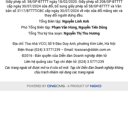
Giấy phép số: 58/GP-BTTTT ngày 18/02/2020. Giấy phép số 208/GP-BTTTT
cấp ngày 30/07/2024 sửa đổi, bổ sung giấy phép số 58/GP-BTTTT và Văn
bản số 3117/BTTTT-CBC cấp ngày 30/07/2024 về việc sửa đổi măng séc và
thay đổi người đứng đầu.
Tổng Biên tập:
Nguyễn Linh Anh
Phó Tổng Biên tập:
Phạm Văn Hùng, Nguyễn Tiến Dũng
Tổng Thư ký tòa soạn:
Nguyễn Thị Thu Hương
Địa chỉ: Tòa nhà VCCI, Số 9 Đào Duy Anh, phường Kim Liên, Hà Nội
Điện thoại (024) 3.5771239 – Email: toasoan@dddn.com.vn
©2016 - Bản quyền của Diễn đàn Doanh nghiệp điện tử
Liên hệ quảng cáo Tạp chí điện tử: (024) 3.5771239
Các trang ngoài sẽ được mở ra ở cửa sổ mới. Tạp chí Diễn đàn Doanh nghiệp không
chịu trách nhiệm nội dung các trang ngoài
POWERED BY
- A PRODUCT OF
ONE
CMS
NEKO