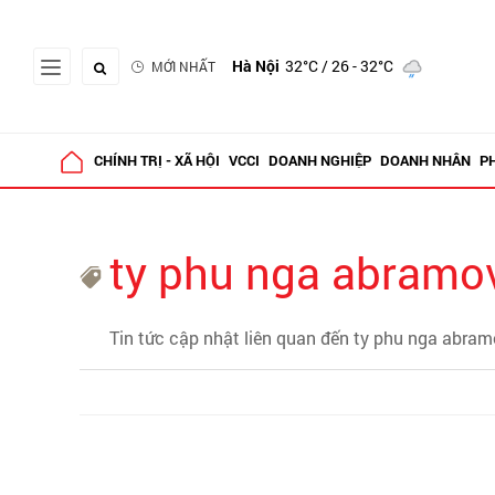
Hà Nội
32°C
/ 26 - 32°C
MỚI NHẤT
CHÍNH TRỊ - XÃ HỘI
VCCI
DOANH NGHIỆP
DOANH NHÂN
P
ty phu nga abramo
Tin tức cập nhật liên quan đến ty phu nga abram