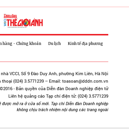
n hàng - Chứng khoán
Du lịch
Kinh tế địa phương
a nhà VCCI, Số 9 Đào Duy Anh, phường Kim Liên, Hà Nội
n thoại (024) 3.5771239 – Email: toasoan@dddn.com.vn
©2016 - Bản quyền của Diễn đàn Doanh nghiệp điện tử
Liên hệ quảng cáo Tạp chí điện tử: (024) 3.5771239
ẽ được mở ra ở cửa sổ mới. Tạp chí Diễn đàn Doanh nghiệp
không chịu trách nhiệm nội dung các trang ngoài