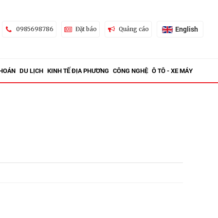
English
0985698786
Đặt báo
Quảng cáo
KHOÁN
DU LỊCH
KINH TẾ ĐỊA PHƯƠNG
CÔNG NGHỆ
Ô TÔ - XE MÁY