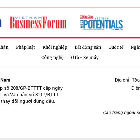
nhân
Pháp luật
Khởi nghiệp
Bất động sản
Quốc tế
Ngâ
Công nghệ
Ô tô - Xe máy
t Nam
Địa chỉ: Tò
ép số 208/GP-BTTTT cấp ngày
Điệ
T và Văn bản số 3117/BTTTT-
 thay đổi người đứng đầu.
Các trang ngoài s