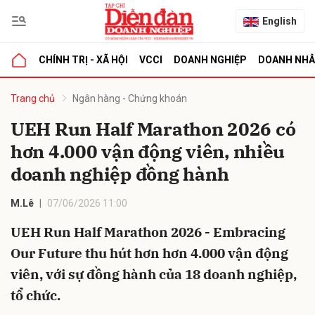
English
CHÍNH TRỊ - XÃ HỘI
VCCI
DOANH NGHIỆP
DOANH NH
bình luận
Trang chủ
Ngân hàng - Chứng khoán
UEH Run Half Marathon 2026 có
hơn 4.000 vận động viên, nhiều
doanh nghiệp đồng hành
M.Lê
07/06/2026 11:00
UEH Run Half Marathon 2026 - Embracing
Hủy
G
Our Future thu hút hơn hơn 4.000 vận động
viên, với sự đồng hành của 18 doanh nghiệp,
tổ chức.