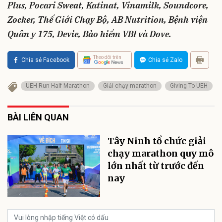
Plus, Pocari Sweat, Katinat, Vinamilk, Soundcore,
Zocker, Thế Giới Chạy Bộ, AB Nutrition, Bệnh viện
Quân y 175, Devie, Bảo hiểm VBI và Dove.
Theo dõi trên
Chia sẻ Facebook
Chia sẻ Zalo
UEH Run Half Marathon
Giải chạy marathon
Giving To UEH
BÀI LIÊN QUAN
Tây Ninh tổ chức giải
chạy marathon quy mô
lớn nhất từ trước đến
nay