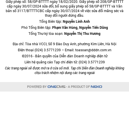
Giấy phép số: 58/GP-BTTTT ngày 18/02/2020. Giấy phép số 208/GP-BTTTT
cấp ngày 30/07/2024 sửa đổi, bổ sung giấy phép số 58/GP-BTTTT và Văn
bản số 3117/BTTTT-CBC cấp ngày 30/07/2024 về việc sửa đổi măng séc và
thay đổi người đứng đầu.
Tổng Biên tập:
Nguyễn Linh Anh
Phó Tổng Biên tập:
Phạm Văn Hùng, Nguyễn Tiến Dũng
Tổng Thư ký tòa soạn:
Nguyễn Thị Thu Hương
Địa chỉ: Tòa nhà VCCI, Số 9 Đào Duy Anh, phường Kim Liên, Hà Nội
Điện thoại (024) 3.5771239 – Email: toasoan@dddn.com.vn
©2016 - Bản quyền của Diễn đàn Doanh nghiệp điện tử
Liên hệ quảng cáo Tạp chí điện tử: (024) 3.5771239
Các trang ngoài sẽ được mở ra ở cửa sổ mới. Tạp chí Diễn đàn Doanh nghiệp không
chịu trách nhiệm nội dung các trang ngoài
POWERED BY
- A PRODUCT OF
ONE
CMS
NEKO