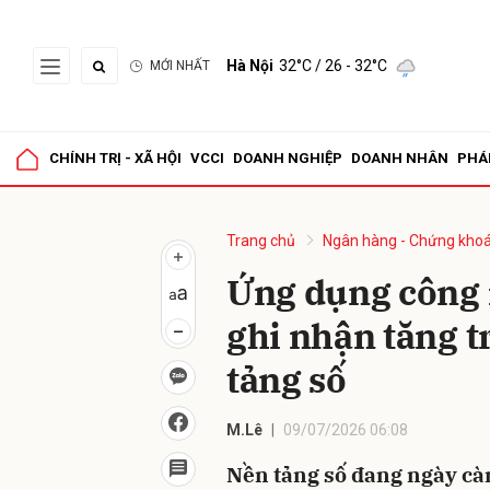
Hà Nội
32°C
/ 26 - 32°C
MỚI NHẤT
Gửi 
CHÍNH TRỊ - XÃ HỘI
VCCI
DOANH NGHIỆP
DOANH NHÂN
PHÁ
Trang chủ
Ngân hàng - Chứng kho
Ứng dụng công 
ghi nhận tăng t
tảng số
M.Lê
09/07/2026 06:08
Nền tảng số đang ngày càn