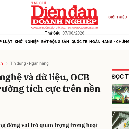
GIỚI THIỆU
bình luận
Thứ Sáu,
07/08/2026
P LUẬT
KHỞI NGHIỆP
BẤT ĐỘNG SẢN
QUỐC TẾ
NGÂN HÀNG - CHỨN
án
Tín dụng - Ngân hàng
nghệ và dữ liệu, OCB
ĐỌC T
rưởng tích cực trên nền
Hủy
G
g đóng vai trò quan trọng trong hoạt