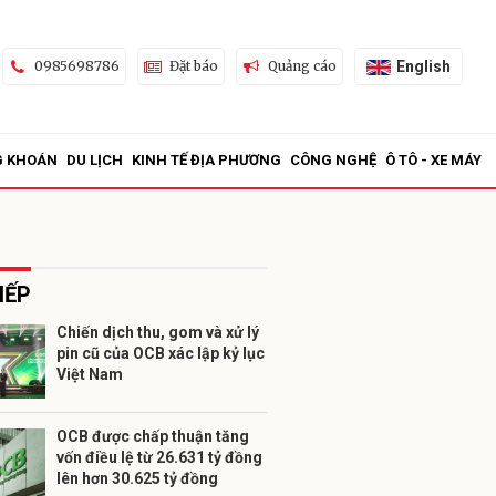
English
0985698786
Đặt báo
Quảng cáo
G KHOÁN
DU LỊCH
KINH TẾ ĐỊA PHƯƠNG
CÔNG NGHỆ
Ô TÔ - XE MÁY
IẾP
Chiến dịch thu, gom và xử lý
pin cũ của OCB xác lập kỷ lục
ửi
Việt Nam
OCB được chấp thuận tăng
vốn điều lệ từ 26.631 tỷ đồng
lên hơn 30.625 tỷ đồng