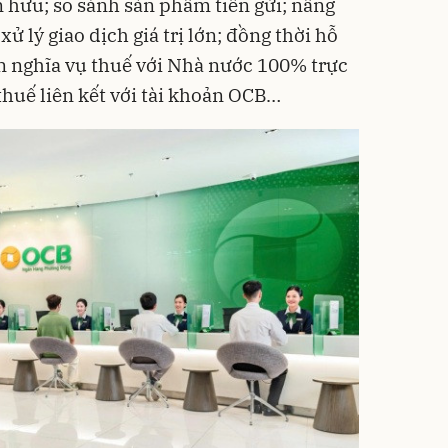
 hữu; so sánh sản phẩm tiền gửi; nâng
xử lý giao dịch giá trị lớn; đồng thời hỗ
n nghĩa vụ thuế với Nhà nước 100% trực
huế liên kết với tài khoản OCB…