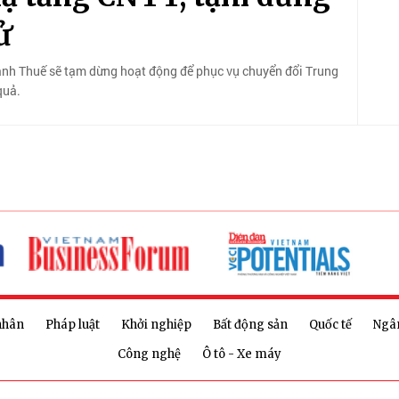
ử
nh Thuế sẽ tạm dừng hoạt động để phục vụ chuyển đổi Trung
quả.
nhân
Pháp luật
Khởi nghiệp
Bất động sản
Quốc tế
Ngâ
Công nghệ
Ô tô - Xe máy