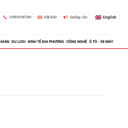
English
0985698786
Đặt báo
Quảng cáo
KHOÁN
DU LỊCH
KINH TẾ ĐỊA PHƯƠNG
CÔNG NGHỆ
Ô TÔ - XE MÁY