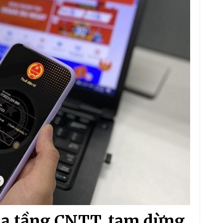
ạ tầng CNTT, tạm dừng