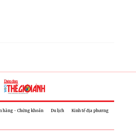
n hàng - Chứng khoán
Du lịch
Kinh tế địa phương