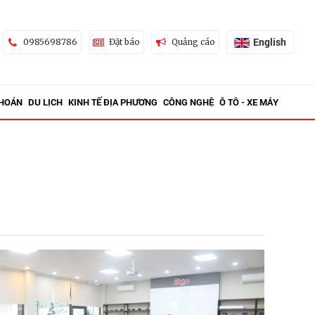
English
0985698786
Đặt báo
Quảng cáo
KHOÁN
DU LỊCH
KINH TẾ ĐỊA PHƯƠNG
CÔNG NGHỆ
Ô TÔ - XE MÁY