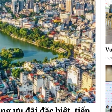
Vư
09/
g ưu đãi đặc biệt, tiếp