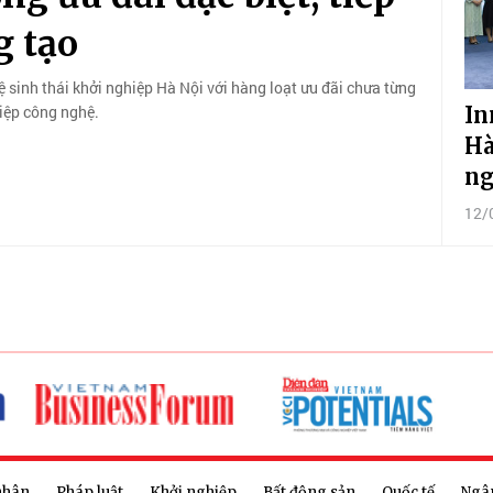
g tạo
 sinh thái khởi nghiệp Hà Nội với hàng loạt ưu đãi chưa từng
In
hiệp công nghệ.
Hà
ng
12/
nhân
Pháp luật
Khởi nghiệp
Bất động sản
Quốc tế
Ngâ