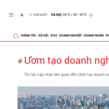
Hà Nội
32°C
/ 26 - 32°C
MỚI NHẤT
CHÍNH TRỊ - XÃ HỘI
VCCI
DOANH NGHIỆP
DOANH NHÂN
P
Ươm tạo doanh ng
Tin tức cập nhật liên quan đến Ươm tạo doanh n