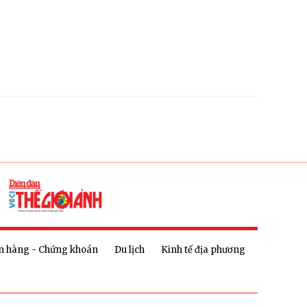
n hàng - Chứng khoán
Du lịch
Kinh tế địa phương