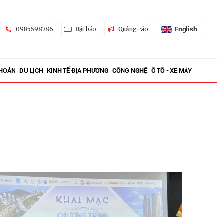
English
0985698786
Đặt báo
Quảng cáo
KHOÁN
DU LỊCH
KINH TẾ ĐỊA PHƯƠNG
CÔNG NGHỆ
Ô TÔ - XE MÁY