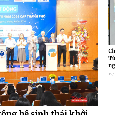
Ch
Từ
ng
19/
ộng hệ sinh thái khởi