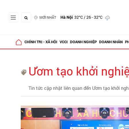
Hà Nội
32°C
/ 26 - 32°C
MỚI NHẤT
CHÍNH TRỊ - XÃ HỘI
VCCI
DOANH NGHIỆP
DOANH NHÂN
P
Ươm tạo khởi nghi
Tin tức cập nhật liên quan đến Ươm tạo khởi ngh