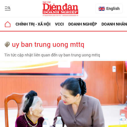
English
CHÍNH TRỊ - XÃ HỘI
VCCI
DOANH NGHIỆP
DOANH NHÂN
uy ban trung uong mttq
Tin tức cập nhật liên quan đến uy ban trung uong mttq