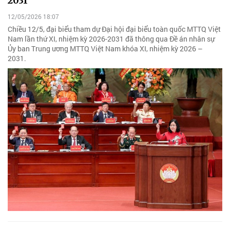
2031
12/05/2026 18:07
Chiều 12/5, đại biểu tham dự Đại hội đại biểu toàn quốc MTTQ Việt
Nam lần thứ XI, nhiệm kỳ 2026-2031 đã thông qua Đề án nhân sự
Ủy ban Trung ương MTTQ Việt Nam khóa XI, nhiệm kỳ 2026 –
2031.