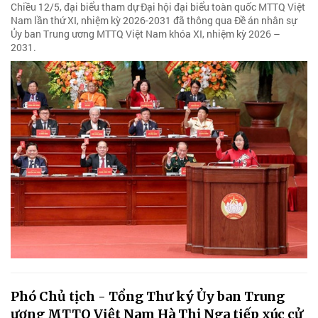
Chiều 12/5, đại biểu tham dự Đại hội đại biểu toàn quốc MTTQ Việt
Nam lần thứ XI, nhiệm kỳ 2026-2031 đã thông qua Đề án nhân sự
Ủy ban Trung ương MTTQ Việt Nam khóa XI, nhiệm kỳ 2026 –
2031.
Phó Chủ tịch - Tổng Thư ký Ủy ban Trung
ương MTTQ Việt Nam Hà Thị Nga tiếp xúc cử