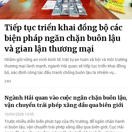
Tiếp tục triển khai đồng bộ các
biện pháp ngăn chặn buôn lậu
và gian lận thương mại
Nhằm giữ vững an ninh kinh tế, trật tự an toàn xã hội và môi trường
thương mại lành mạnh, ngành Hải quan sẽ tiếp tục triển khai đồng
bộ, xác định công tác đấu tranh chống buôn lậu là nhiệm vụ
thường xuyên, bền bỉ, liên tục…
24H
Ngành Hải quan vào cuộc ngăn chặn buôn lậu,
vận chuyển trái phép xăng dầu qua biên giới
10/03/2026 13:05
Trước nhiều diễn biến phức tạp của thị trường, để ngăn chặn hành
vi buôn lậu, vận chuyển trái phép xăng dầu qua biên giới, Cục Hải