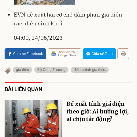
EVN đề xuất hai cơ chế đàm phán giá điện
rác, điện sinh khối
04:00, 14/05/2023
Theo dõi trên
Chia sẻ Facebook
Chia sẻ Zalo
giá điện
Bộ Công Thương
điều chỉnh giá điện;
BÀI LIÊN QUAN
Đề xuất tính giá điện
theo giờ: Ai hưởng lợi,
ai chịu tác động?