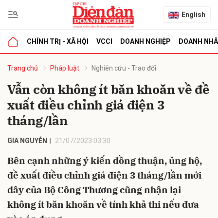
English
CHÍNH TRỊ - XÃ HỘI
VCCI
DOANH NGHIỆP
DOANH NH
bình luận
Trang chủ
Pháp luật
Nghiên cứu - Trao đổi
Vẫn còn không ít băn khoăn về đề
xuất điều chỉnh giá điện 3
tháng/lần
GIA NGUYỄN
21/07/2023 03:30
Bên cạnh những ý kiến đồng thuận, ủng hộ,
Hủy
G
đề xuất điều chỉnh giá điện 3 tháng/lần mới
đây của Bộ Công Thương cũng nhận lại
không ít băn khoăn về tính khả thi nếu đưa