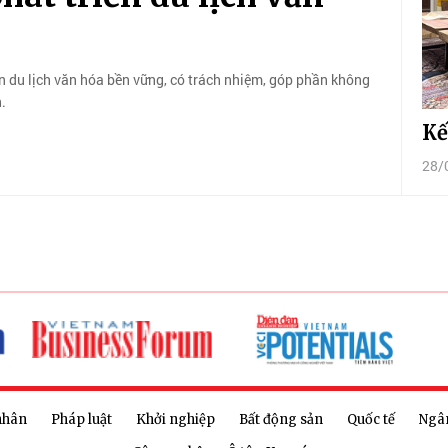
ển du lịch văn hóa bền vững, có trách nhiệm, góp phần không
.
Kế
28/
nhân
Pháp luật
Khởi nghiệp
Bất động sản
Quốc tế
Ngâ