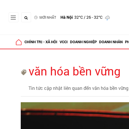
Hà Nội
32°C
/ 26 - 32°C
MỚI NHẤT
CHÍNH TRỊ - XÃ HỘI
VCCI
DOANH NGHIỆP
DOANH NHÂN
P
văn hóa bền vững
Tin tức cập nhật liên quan đến văn hóa bền vững