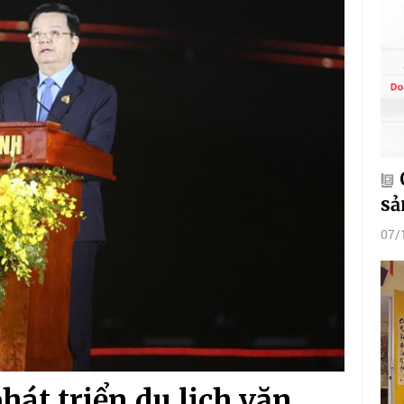
sả
07/
hát triển du lịch văn