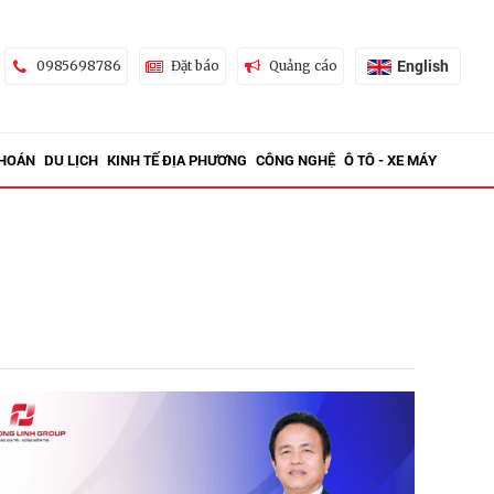
English
0985698786
Đặt báo
Quảng cáo
KHOÁN
DU LỊCH
KINH TẾ ĐỊA PHƯƠNG
CÔNG NGHỆ
Ô TÔ - XE MÁY