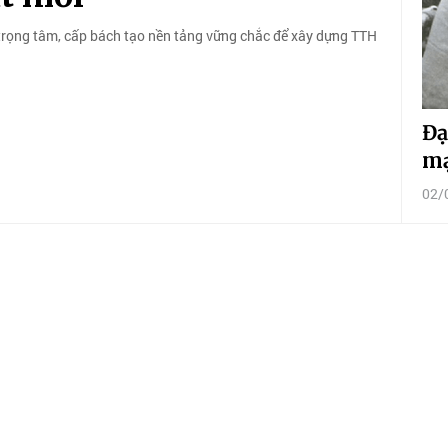
p trọng tâm, cấp bách tạo nền tảng vững chắc để xây dựng TTH
Đạ
mạ
02/