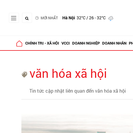
Hà Nội
32°C
/ 26 - 32°C
MỚI NHẤT
CHÍNH TRỊ - XÃ HỘI
VCCI
DOANH NGHIỆP
DOANH NHÂN
P
văn hóa xã hội
Tin tức cập nhật liên quan đến văn hóa xã hội