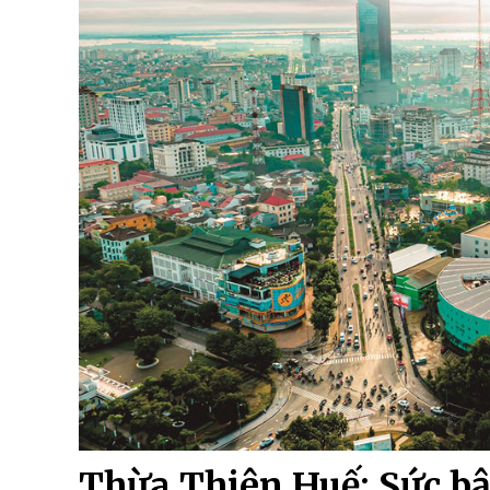
Thừa Thiên Huế: Sức bậ