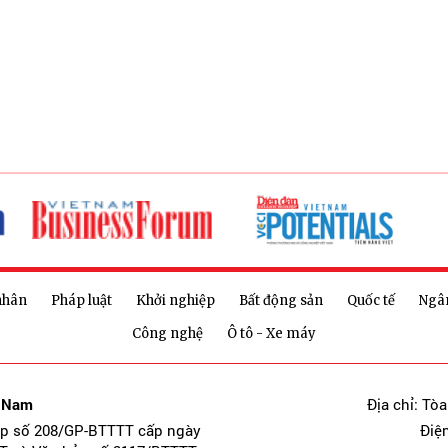
nhân
Pháp luật
Khởi nghiệp
Bất động sản
Quốc tế
Ngâ
Công nghệ
Ô tô - Xe máy
t Nam
Địa chỉ: Tò
ép số 208/GP-BTTTT cấp ngày
Điệ