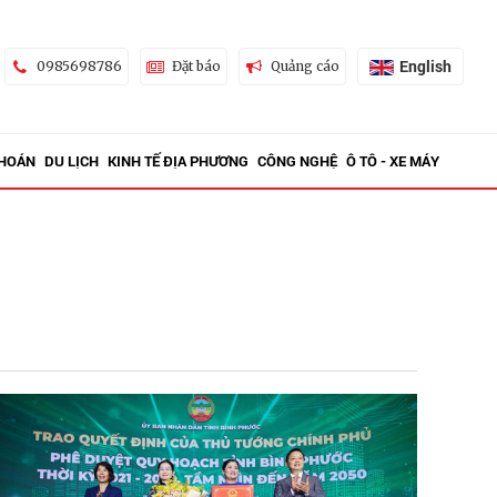
English
0985698786
Đặt báo
Quảng cáo
KHOÁN
DU LỊCH
KINH TẾ ĐỊA PHƯƠNG
CÔNG NGHỆ
Ô TÔ - XE MÁY