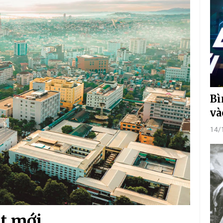
Bì
và
14/
t mới