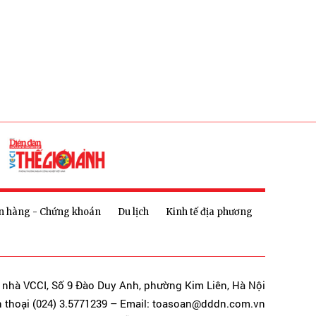
n hàng - Chứng khoán
Du lịch
Kinh tế địa phương
a nhà VCCI, Số 9 Đào Duy Anh, phường Kim Liên, Hà Nội
n thoại (024) 3.5771239 – Email: toasoan@dddn.com.vn