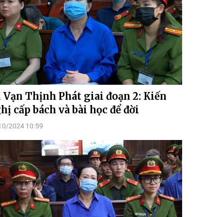
 Vạn Thịnh Phát giai đoạn 2: Kiến
hị cấp bách và bài học để đời
10/2024 10:59