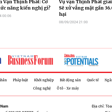
n Vạn Thịnh Phát: Cơ
Vụ vạn Thịnh Phát giai
ức năng kiến nghị gì?
Sẽ xử vắng mặt gần 36.
hại
4 00:06
08/09/2024 21:00
nhân
Pháp luật
Khởi nghiệp
Bất động sản
Quốc tế
Ngâ
Công nghệ
Ô tô - Xe máy
t Nam
Địa chỉ: Tò