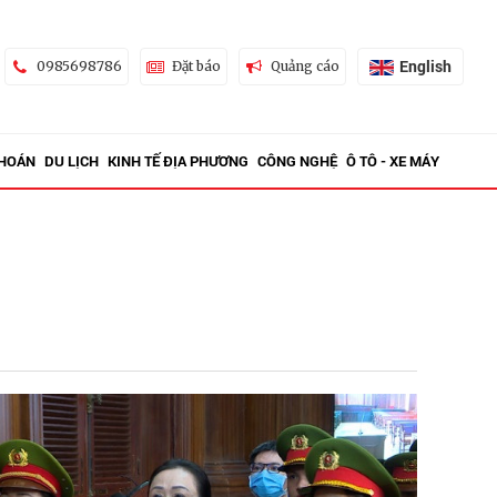
English
0985698786
Đặt báo
Quảng cáo
KHOÁN
DU LỊCH
KINH TẾ ĐỊA PHƯƠNG
CÔNG NGHỆ
Ô TÔ - XE MÁY