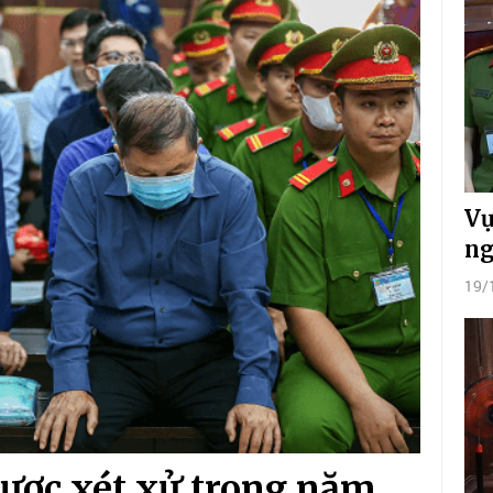
Vụ
ng
19/
được xét xử trong năm