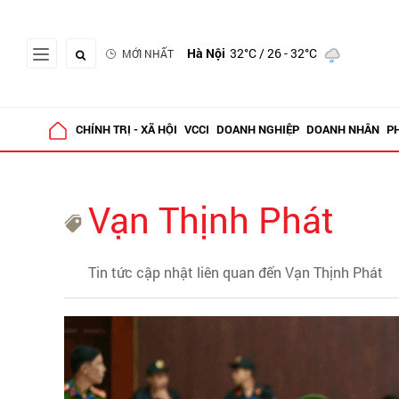
Hà Nội
32°C
/ 26 - 32°C
MỚI NHẤT
CHÍNH TRỊ - XÃ HỘI
VCCI
DOANH NGHIỆP
DOANH NHÂN
P
Vạn Thịnh Phát
Tin tức cập nhật liên quan đến Vạn Thịnh Phát