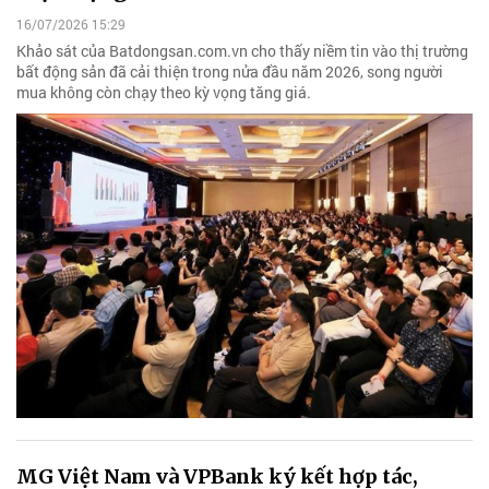
16/07/2026 15:29
Khảo sát của Batdongsan.com.vn cho thấy niềm tin vào thị trường
bất động sản đã cải thiện trong nửa đầu năm 2026, song người
mua không còn chạy theo kỳ vọng tăng giá.
MG Việt Nam và VPBank ký kết hợp tác,