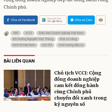
Chính phủ.
Theo dõi trên
Chia sẻ Facebook
Chia sẻ Zalo
VBF
VCCI
Diễn đàn Doanh nghiệp Việt Nam
Bộ trưởng Nguyễn Văn Thắng
thời cơ vàng
kinh tế Việt Nam
vốn FDI
môi trường đầu tư
BÀI LIÊN QUAN
Chủ tịch VCCI: Cộng
đồng doanh nghiệp
cam kết đồng hành
cùng Chính phủ
chuyển đổi xanh trong
kỷ nguyên số