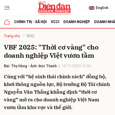
English
CHÍNH TRỊ - XÃ HỘI
VCCI
DOANH NGHIỆP
DOANH NH
bình luận
Trang chủ
VCCI
VBF 2025: "Thời cơ vàng" cho
doanh nghiệp Việt vươn tầm
Bài: Thy Hằng - Ảnh: Đức Thanh
10/11/2025 15:44
Cùng với “hệ sinh thái chính sách” đồng bộ,
khơi thông nguồn lực, Bộ trưởng Bộ Tài chính
Hủy
G
Nguyễn Văn Thắng khẳng định “thời cơ
vàng” mở ra cho doanh nghiệp Việt Nam
vươn tầm khu vực và thế giới.