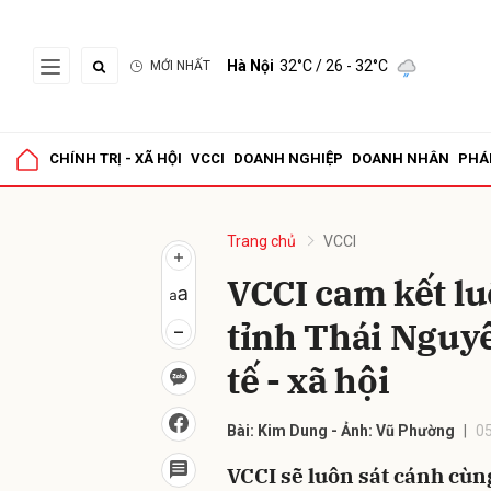
Hà Nội
32°C
/ 26 - 32°C
MỚI NHẤT
Gửi 
CHÍNH TRỊ - XÃ HỘI
VCCI
DOANH NGHIỆP
DOANH NHÂN
PHÁ
Trang chủ
VCCI
VCCI cam kết l
tỉnh Thái Nguyê
tế - xã hội
Bài: Kim Dung - Ảnh: Vũ Phường
0
VCCI sẽ luôn sát cánh cù