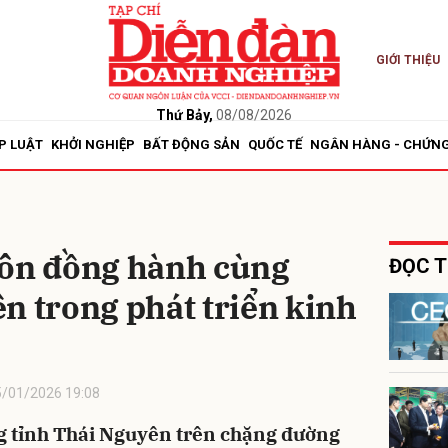
GIỚI THIỆU
bình luận
Thứ Bảy,
08/08/2026
P LUẬT
KHỞI NGHIỆP
BẤT ĐỘNG SẢN
QUỐC TẾ
NGÂN HÀNG - CHỨN
uôn đồng hành cùng
ĐỌC T
n trong phát triển kinh
Hủy
G
5/01/2026 19:08
ng tỉnh Thái Nguyên trên chặng đường