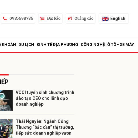
English
0985698786
Đặt báo
Quảng cáo
G KHOÁN
DU LỊCH
KINH TẾ ĐỊA PHƯƠNG
CÔNG NGHỆ
Ô TÔ - XE MÁY
IẾP
VCCI tuyển sinh chương trình
đào tạo CEO cho lãnh đạo
ửi
doanh nghiệp
Thái Nguyên: Ngành Công
Thương “bắc cầu” thị trường,
tiếp sức doanh nghiệp vươn