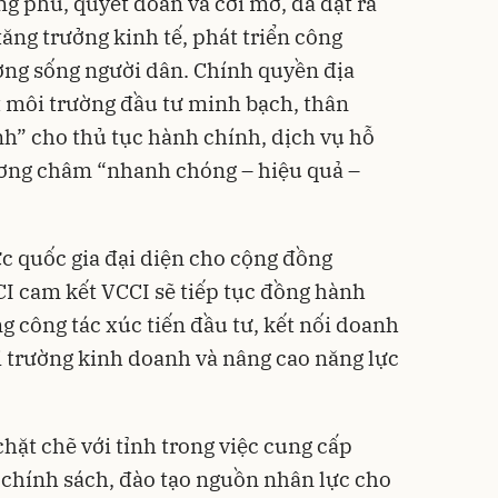
g phú, quyết đoán và cởi mở, đã đặt ra
ăng trưởng kinh tế, phát triển công
ợng sống người dân. Chính quyền địa
môi trường đầu tư minh bạch, thân
nh” cho thủ tục hành chính, dịch vụ hỗ
ơng châm “nhanh chóng – hiệu quả –
ức quốc gia đại diện cho cộng đồng
I cam kết VCCI sẽ tiếp tục đồng hành
g công tác xúc tiến đầu tư, kết nối doanh
ôi trường kinh doanh và nâng cao năng lực
hặt chẽ với tỉnh trong việc cung cấp
n chính sách, đào tạo nguồn nhân lực cho