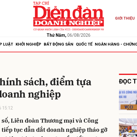
GIỚI THIỆU
bình luận
Thứ Năm,
06/08/2026
P LUẬT
KHỞI NGHIỆP
BẤT ĐỘNG SẢN
QUỐC TẾ
NGÂN HÀNG - CHỨN
chính sách, điểm tựa
ĐỌC T
doanh nghiệp
Hủy
G
 15:12
 số, Liên đoàn Thương mại và Công
 tiếp tục dẫn dắt doanh nghiệp tháo gỡ