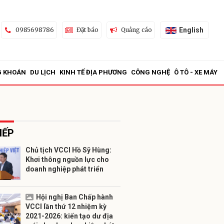
English
0985698786
Đặt báo
Quảng cáo
G KHOÁN
DU LỊCH
KINH TẾ ĐỊA PHƯƠNG
CÔNG NGHỆ
Ô TÔ - XE MÁY
IẾP
Chủ tịch VCCI Hồ Sỹ Hùng:
Khơi thông nguồn lực cho
ửi
doanh nghiệp phát triển
Hội nghị Ban Chấp hành
VCCI lần thứ 12 nhiệm kỳ
2021-2026: kiến tạo dư địa