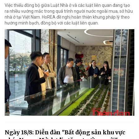
Việc thiếu đồng bộ giữa Luật Nhà ở và các luật liên quan đang tạo
ra nhiều vướng mắc trong quá trình người nước ngoài mua, sở hữu
nhà ở tại Việt Nam. HoREA đề nghị hoàn thiện khung pháp lý theo
hướng minh bạch, đồng bộ với các luật liên quan.
Ngày 18/8: Diễn đàn "Bất động sản khu vực