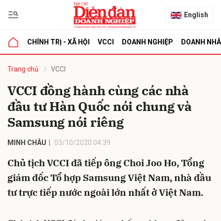
English
CHÍNH TRỊ - XÃ HỘI
VCCI
DOANH NGHIỆP
DOANH NH
bình luận
Trang chủ
VCCI
VCCI đồng hành cùng các nhà
đầu tư Hàn Quốc nói chung và
Samsung nói riêng
MINH CHÂU
03/10/2020 04:39
Chủ tịch VCCI đã tiếp ông Choi Joo Ho, Tổng
Hủy
G
giám đốc Tổ hợp Samsung Việt Nam, nhà đầu
tư trực tiếp nước ngoài lớn nhất ở Việt Nam.