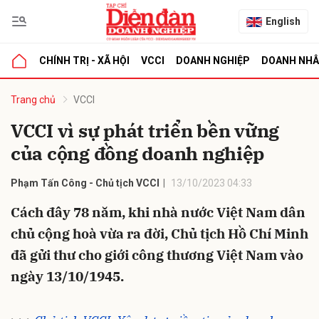
English
CHÍNH TRỊ - XÃ HỘI
VCCI
DOANH NGHIỆP
DOANH NH
bình luận
Trang chủ
VCCI
VCCI vì sự phát triển bền vững
của cộng đồng doanh nghiệp
Phạm Tấn Công - Chủ tịch VCCI
13/10/2023 04:33
Cách đây 78 năm, khi nhà nước Việt Nam dân
chủ cộng hoà vừa ra đời, Chủ tịch Hồ Chí Minh
Hủy
G
đã gửi thư cho giới công thương Việt Nam vào
ngày 13/10/1945.