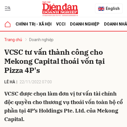
English
CHÍNH TRỊ - XÃ HỘI
VCCI
DOANH NGHIỆP
DOANH NH
bình luận
Trang chủ
Doanh nghiệp
VCSC tư vấn thành công cho
Mekong Capital thoái vốn tại
Pizza 4P's
LÊ HÀ
22/11/2022 07:00
VCSC được chọn làm đơn vị tư vấn tài chính
Hủy
G
độc quyền cho thương vụ thoái vốn toàn bộ cổ
phần tại 4P’s Holdings Pte. Ltd. của Mekong
Capital.