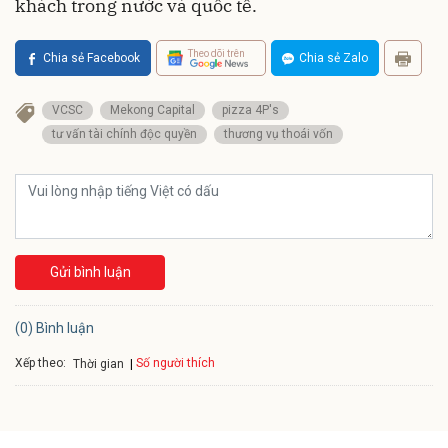
khách trong nước và quốc tế.
Theo dõi trên
Chia sẻ Facebook
Chia sẻ Zalo
VCSC
Mekong Capital
pizza 4P's
tư vấn tài chính độc quyền
thương vụ thoái vốn
Gửi bình luận
(0) Bình luận
Xếp theo:
Số người thích
Thời gian