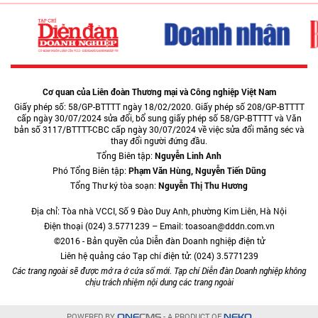
Cơ quan của Liên đoàn Thương mại và Công nghiệp Việt Nam
Giấy phép số: 58/GP-BTTTT ngày 18/02/2020. Giấy phép số 208/GP-BTTTT
cấp ngày 30/07/2024 sửa đổi, bổ sung giấy phép số 58/GP-BTTTT và Văn
bản số 3117/BTTTT-CBC cấp ngày 30/07/2024 về việc sửa đổi măng séc và
thay đổi người đứng đầu.
Tổng Biên tập:
Nguyễn Linh Anh
Phó Tổng Biên tập:
Phạm Văn Hùng, Nguyễn Tiến Dũng
Tổng Thư ký tòa soạn:
Nguyễn Thị Thu Hương
Địa chỉ: Tòa nhà VCCI, Số 9 Đào Duy Anh, phường Kim Liên, Hà Nội
Điện thoại (024) 3.5771239 – Email: toasoan@dddn.com.vn
©2016 - Bản quyền của Diễn đàn Doanh nghiệp điện tử
Liên hệ quảng cáo Tạp chí điện tử: (024) 3.5771239
Các trang ngoài sẽ được mở ra ở cửa sổ mới. Tạp chí Diễn đàn Doanh nghiệp không
chịu trách nhiệm nội dung các trang ngoài
POWERED BY
- A PRODUCT OF
ONE
CMS
NEKO