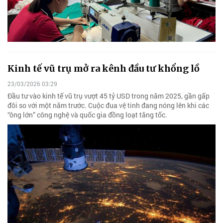
Kinh tế vũ trụ mở ra kênh đầu tư khổng lồ
23/03/2026 03:29
Đầu tư vào kinh tế vũ trụ vượt 45 tỷ USD trong năm 2025, gần gấp
đôi so với một năm trước. Cuộc đua vệ tinh đang nóng lên khi các
“ông lớn” công nghệ và quốc gia đồng loạt tăng tốc.