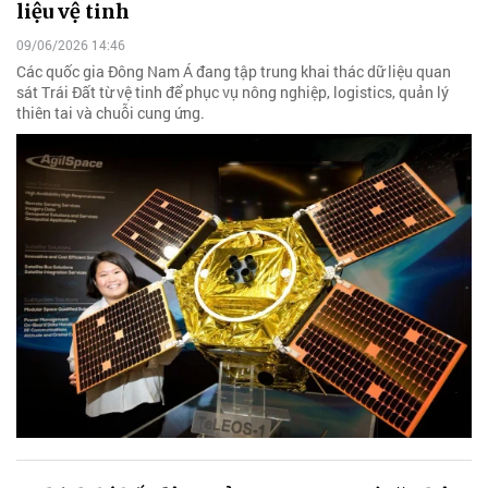
liệu vệ tinh
09/06/2026 14:46
Các quốc gia Đông Nam Á đang tập trung khai thác dữ liệu quan
sát Trái Đất từ vệ tinh để phục vụ nông nghiệp, logistics, quản lý
thiên tai và chuỗi cung ứng.