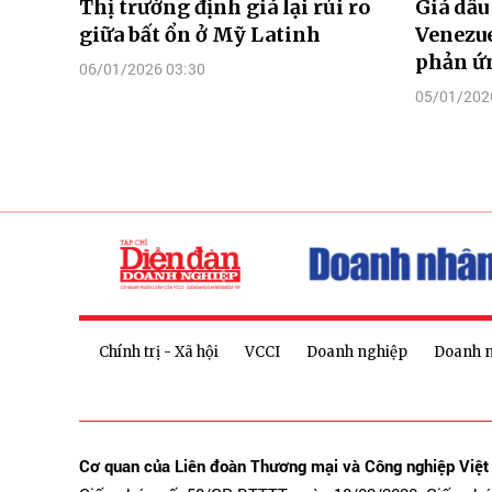
Thị trường định giá lại rủi ro
Giá dầ
giữa bất ổn ở Mỹ Latinh
Venezue
phản ứn
06/01/2026 03:30
05/01/202
Chính trị - Xã hội
VCCI
Doanh nghiệp
Doanh 
Cơ quan của Liên đoàn Thương mại và Công nghiệp Việ