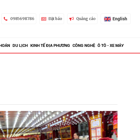
English
0985698786
Đặt báo
Quảng cáo
KHOÁN
DU LỊCH
KINH TẾ ĐỊA PHƯƠNG
CÔNG NGHỆ
Ô TÔ - XE MÁY