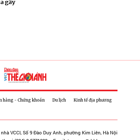
a gây
n hàng - Chứng khoán
Du lịch
Kinh tế địa phương
a nhà VCCI, Số 9 Đào Duy Anh, phường Kim Liên, Hà Nội