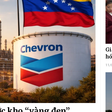
Gi
hó
11/
ước kho “vàng đen”