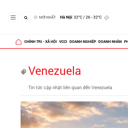
Hà Nội
32°C
/ 26 - 32°C
MỚI NHẤT
CHÍNH TRỊ - XÃ HỘI
VCCI
DOANH NGHIỆP
DOANH NHÂN
P
Venezuela
Tin tức cập nhật liên quan đến Venezuela