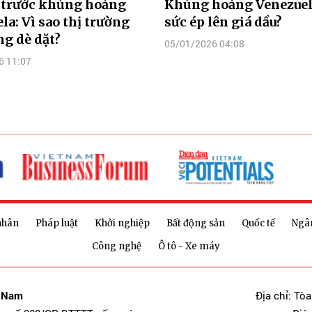
u trước khủng hoảng
Khủng hoảng Venezuel
la: Vì sao thị trường
sức ép lên giá dầu?
g dè dặt?
05/01/2026 04:08
6 11:07
nhân
Pháp luật
Khởi nghiệp
Bất động sản
Quốc tế
Ngâ
Công nghệ
Ô tô - Xe máy
t Nam
Địa chỉ: Tò