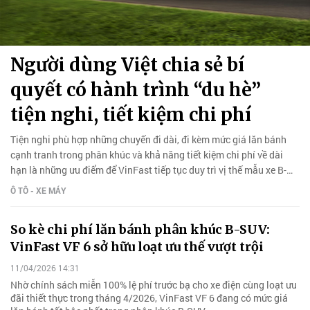
Người dùng Việt chia sẻ bí
quyết có hành trình “du hè”
tiện nghi, tiết kiệm chi phí
Tiện nghi phù hợp những chuyến đi dài, đi kèm mức giá lăn bánh
cạnh tranh trong phân khúc và khả năng tiết kiệm chi phí về dài
hạn là những ưu điểm để VinFast tiếp tục duy trì vị thế mẫu xe B-
SUV bán chạy nhất phân khúc trong mùa hè này.
Ô TÔ - XE MÁY
So kè chi phí lăn bánh phân khúc B-SUV:
VinFast VF 6 sở hữu loạt ưu thế vượt trội
11/04/2026 14:31
Nhờ chính sách miễn 100% lệ phí trước bạ cho xe điện cùng loạt ưu
đãi thiết thực trong tháng 4/2026, VinFast VF 6 đang có mức giá