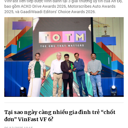
VinFast liên tiếp được vinh danh tại 3 giải thưởng uy tín của Ấn Độ,
bao gồm ACKO Drive Awards 2026, Motorscribes Auto Awards
2025, và GaadiWaadi Editors’ Choice Awards 2026.
Tại sao ngày càng nhiều gia đình trẻ “chốt
đơn” VinFast VF 6?