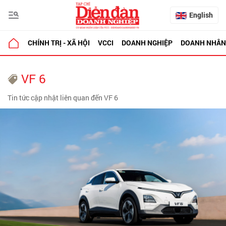
English
CHÍNH TRỊ - XÃ HỘI
VCCI
DOANH NGHIỆP
DOANH NHÂN
VF 6
Tin tức cập nhật liên quan đến VF 6