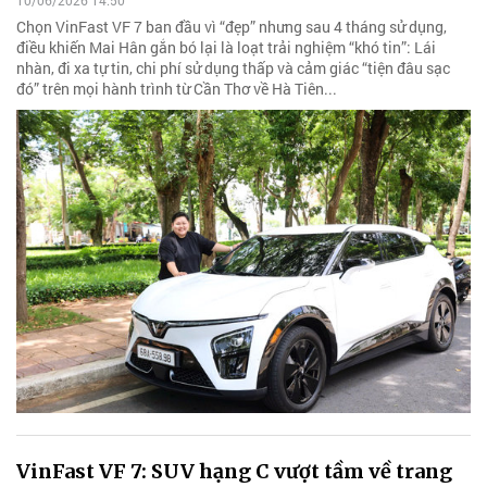
10/06/2026 14:50
Chọn VinFast VF 7 ban đầu vì “đẹp” nhưng sau 4 tháng sử dụng,
điều khiến Mai Hân gắn bó lại là loạt trải nghiệm “khó tin”: Lái
nhàn, đi xa tự tin, chi phí sử dụng thấp và cảm giác “tiện đâu sạc
đó” trên mọi hành trình từ Cần Thơ về Hà Tiên...
VinFast VF 7: SUV hạng C vượt tầm về trang