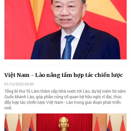
Việt Nam - Lào nâng tầm hợp tác chiến lược
01/12/2025 05:00
Tổng Bí thư Tô Lâm thăm cấp Nhà nước tới Lào, dự kỷ niệm 50 năm
Quốc khánh Lào, góp phần củng cố quan hệ hữu nghị vĩ đại, thúc
đẩy hợp tác chiến lược Việt Nam - Lào trong giai đoạn phát triển
mới.