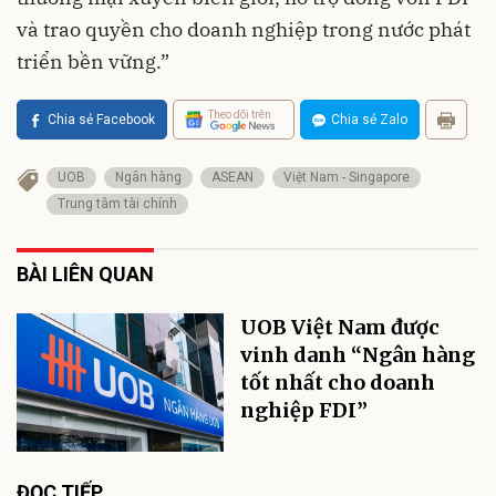
và trao quyền cho doanh nghiệp trong nước phát
triển bền vững.”
Theo dõi trên
Chia sẻ Facebook
Chia sẻ Zalo
UOB
Ngân hàng
ASEAN
Việt Nam - Singapore
Trung tâm tài chính
BÀI LIÊN QUAN
UOB Việt Nam được
vinh danh “Ngân hàng
tốt nhất cho doanh
nghiệp FDI”
ĐỌC TIẾP