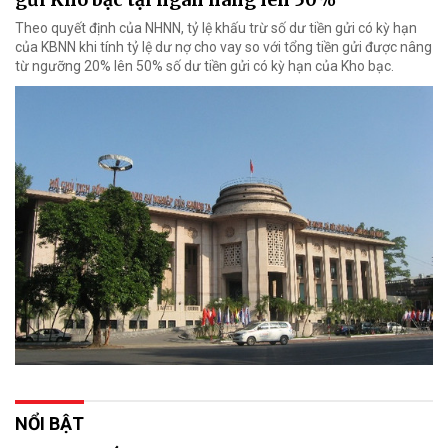
Theo quyết định của NHNN, tỷ lệ khấu trừ số dư tiền gửi có kỳ hạn
của KBNN khi tính tỷ lệ dư nợ cho vay so với tổng tiền gửi được nâng
từ ngưỡng 20% lên 50% số dư tiền gửi có kỳ hạn của Kho bạc.
NỔI BẬT