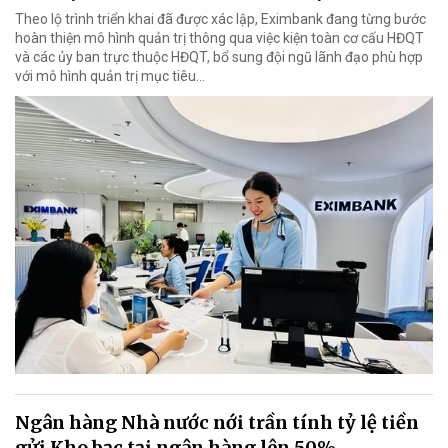
Theo lộ trình triển khai đã được xác lập, Eximbank đang từng bước
hoàn thiện mô hình quản trị thông qua việc kiện toàn cơ cấu HĐQT
và các ủy ban trực thuộc HĐQT, bổ sung đội ngũ lãnh đạo phù hợp
với mô hình quản trị mục tiêu...
Ngân hàng Nhà nước nới trần tính tỷ lệ tiền
gửi Kho bạc tại ngân hàng lên 50%