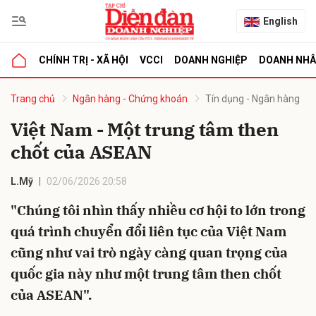
English
CHÍNH TRỊ - XÃ HỘI
VCCI
DOANH NGHIỆP
DOANH NH
bình luận
Trang chủ
Ngân hàng - Chứng khoán
Tín dụng - Ngân hàng
Việt Nam - Một trung tâm then
chốt của ASEAN
L.Mỹ
02/06/2026 20:58
"Chúng tôi nhìn thấy nhiều cơ hội to lớn trong
quá trình chuyển đổi liên tục của Việt Nam
Hủy
G
cũng như vai trò ngày càng quan trọng của
quốc gia này như một trung tâm then chốt
của ASEAN".