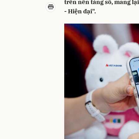
trên nền tảng số, mang lạ
- Hiện đại".