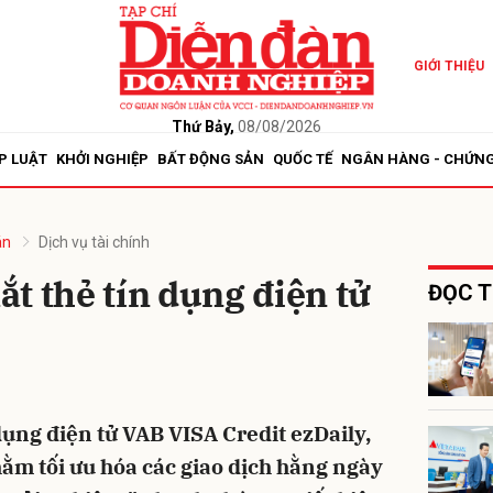
GIỚI THIỆU
bình luận
Thứ Bảy,
08/08/2026
P LUẬT
KHỞI NGHIỆP
BẤT ĐỘNG SẢN
QUỐC TẾ
NGÂN HÀNG - CHỨN
án
Dịch vụ tài chính
t thẻ tín dụng điện tử
ĐỌC T
Hủy
G
dụng điện tử VAB VISA Credit ezDaily,
ằm tối ưu hóa các giao dịch hằng ngày