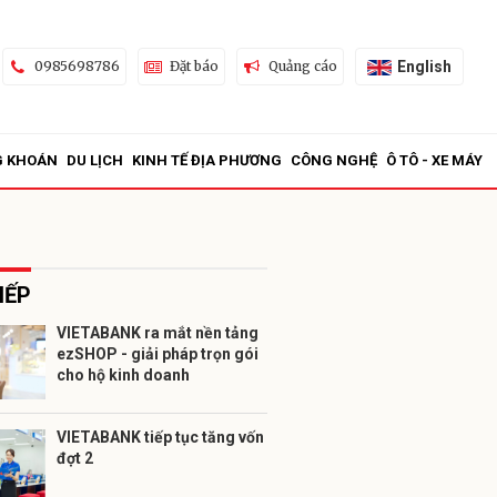
English
0985698786
Đặt báo
Quảng cáo
G KHOÁN
DU LỊCH
KINH TẾ ĐỊA PHƯƠNG
CÔNG NGHỆ
Ô TÔ - XE MÁY
IẾP
VIETABANK ra mắt nền tảng
ezSHOP - giải pháp trọn gói
ửi
cho hộ kinh doanh
VIETABANK tiếp tục tăng vốn
đợt 2