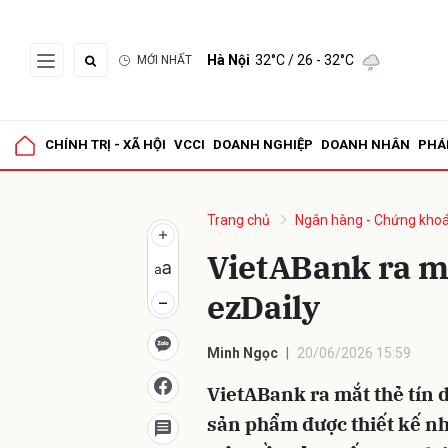
Hà Nội
32°C
/ 26 - 32°C
MỚI NHẤT
Gửi 
CHÍNH TRỊ - XÃ HỘI
VCCI
DOANH NGHIỆP
DOANH NHÂN
PHÁ
Trang chủ
Ngân hàng - Chứng kho
VietABank ra mắ
ezDaily
Minh Ngọc
20/06/2026 15:59
VietABank ra mắt thẻ tín 
sản phẩm được thiết kế nh