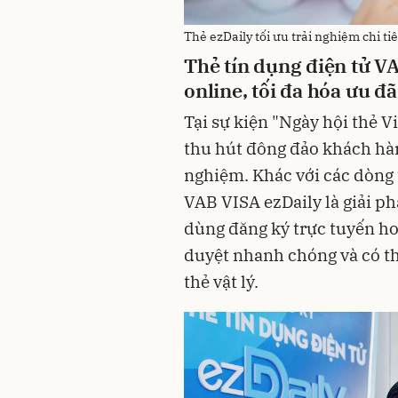
Thẻ ezDaily tối ưu trải nghiệm chi t
Thẻ tín dụng
điện tử
VA
online,
t
ối đa hóa ưu đã
Tại sự kiện "Ngày hội thẻ V
thu hút đông đảo khách hàn
nghiệm. Khác với các dòng 
VAB VISA ezDaily là giải ph
dùng đăng ký trực tuyến h
duyệt nhanh chóng và có t
thẻ vật lý.