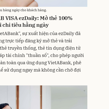
iêu hàng ngày cho khách hàng.
B VISA ezDaily: Mở thẻ 100%
i chi tiêu hằng ngày
ietABank", sự xuất hiện của ezDaily đã
g trực tiếp đăng ký mở thẻ và trải
thẻ truyền thống, thẻ tín dụng điện tử
áp tài chính "thuần số", cho phép người
oàn toàn qua ứng dụng VietABank, phê
hể sử dụng ngay mà không cần chờ đợi