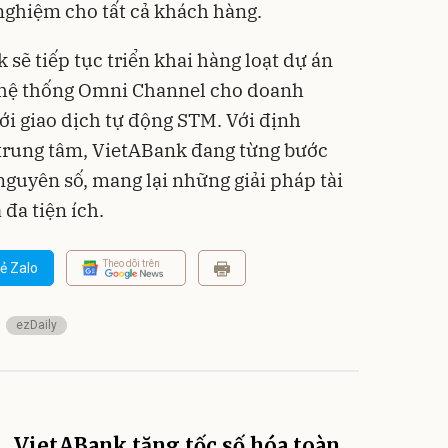
 nghiệm cho tất cả khách hàng.
sẽ tiếp tục triển khai hàng loạt dự án
 hệ thống Omni Channel cho doanh
i giao dịch tự động STM. Với định
trung tâm, VietABank đang từng bước
nguyên số, mang lại những giải pháp tài
 đa tiện ích.
Theo dõi trên
ẻ Zalo
ezDaily
VietABank tăng tốc số hóa toàn