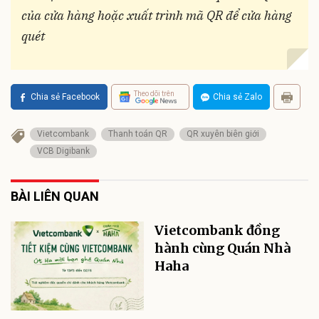
của cửa hàng hoặc xuất trình mã QR để cửa hàng
quét
Theo dõi trên
Chia sẻ Facebook
Chia sẻ Zalo
Vietcombank
Thanh toán QR
QR xuyên biên giới
VCB Digibank
BÀI LIÊN QUAN
Vietcombank đồng
hành cùng Quán Nhà
Haha