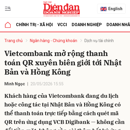
English
CHÍNH TRỊ - XÃ HỘI
VCCI
DOANH NGHIỆP
DOANH NH
bình luận
Trang chủ
Ngân hàng - Chứng khoán
Dịch vụ tài chính
Vietcombank mở rộng thanh
toán QR xuyên biên giới tới Nhật
Bản và Hồng Kông
Minh Ngọc
20/05/2026 15:55
Khách hàng của Vietcombank đang du lịch
Hủy
G
hoặc công tác tại Nhật Bản và Hồng Kông có
thể thanh toán trực tiếp bằng cách quét mã
QR trên ứng dụng VCB Digibank — không cần