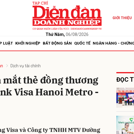
GIỚI THIỆU
bình luận
Thứ Năm,
06/08/2026
P LUẬT
KHỞI NGHIỆP
BẤT ĐỘNG SẢN
QUỐC TẾ
NGÂN HÀNG - CHỨN
án
Dịch vụ tài chính
 mắt thẻ đồng thương
ĐỌC T
nk Visa Hanoi Metro -
Hủy
G
ng Visa và Công ty TNHH MTV Đường