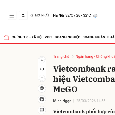
Hà Nội
32°C
/ 26 - 32°C
MỚI NHẤT
Gửi 
CHÍNH TRỊ - XÃ HỘI
VCCI
DOANH NGHIỆP
DOANH NHÂN
PHÁ
Trang chủ
Ngân hàng - Chứng kho
Vietcombank ra
hiệu Vietcomba
MeGO
Minh Ngọc
25/03/2026 14:55
Vietcombank phối hợp cù