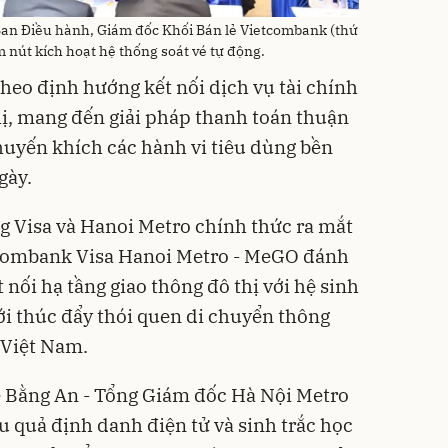
an Điều hành, Giám đốc Khối Bán lẻ Vietcombank (thứ
́m nút kích hoạt hệ thống soát vé tự động.
heo định hướng kết nối dịch vụ tài chính
thị, mang đến giải pháp thanh toán thuận
khuyến khích các hành vi tiêu dùng bền
gày.
 Visa và Hanoi Metro chính thức ra mắt
tcombank Visa Hanoi Metro - MeGO đánh
 nối hạ tầng giao thông đô thị với hệ sinh
ới thúc đẩy thói quen di chuyển thông
 Việt Nam.
ng Lê Bằng An - Tổng Giám đốc Hà Nội Metro
u quả định danh điện tử và sinh trắc học