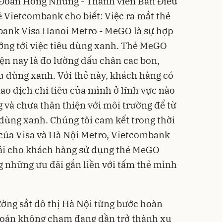
à Đoàn Hồng Nhung - Thành viên Ban Điều
lẻ Vietcombank cho biết: Việc ra mắt thẻ
ank Visa Hanoi Metro - MeGO là sự hợp
ướng tới việc tiêu dùng xanh. Thẻ MeGO
iện nay là đo lường dấu chân cac bon,
 dùng xanh. Với thẻ này, khách hàng có
ao dịch chi tiêu của mình ở lĩnh vực nào
g và chưa thân thiện với môi trường để từ
 dùng xanh. Chúng tôi cam kết trong thời
c của Visa và Hà Nội Metro, Vietcombank
hái cho khách hàng sử dụng thẻ MeGO
 những ưu đãi gắn liền với tấm thẻ mình
ờng sắt đô thị Hà Nội từng bước hoàn
 toán không chạm đang dần trở thành xu