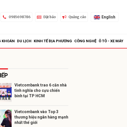
English
0985698786
Đặt báo
Quảng cáo
G KHOÁN
DU LỊCH
KINH TẾ ĐỊA PHƯƠNG
CÔNG NGHỆ
Ô TÔ - XE MÁY
IẾP
Vietcombank trao 6 căn nhà
tình nghĩa cho cựu chiến
ửi
binh tại TP HCM
Vietcombank vào Top 3
thương hiệu ngân hàng mạnh
nhất thế giới