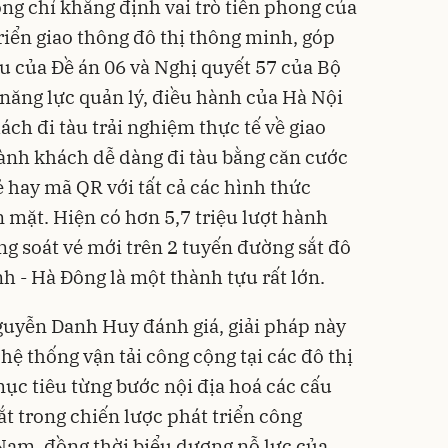
ng chỉ khẳng định vai trò tiên phong của
riển giao thông đô thị thông minh, góp
u của Đề án 06 và Nghị quyết 57 của Bộ
 năng lực quản lý, điều hành của Hà Nội
ch đi tàu trải nghiệm thực tế về giao
ành khách dễ dàng đi tàu bằng căn cước
 hay mã QR với tất cả các hình thức
 mặt. Hiện có hơn 5,7 triệu lượt hành
g soát vé mới trên 2 tuyến đường sắt đô
nh - Hà Đông là một thành tựu rất lớn.
uyễn Danh Huy đánh giá, giải pháp này
 hệ thống vận tải công cộng tại các đô thị
mục tiêu từng bước nội địa hoá các cấu
t trong chiến lược phát triển công
Nam, đồng thời biểu dương nỗ lực của